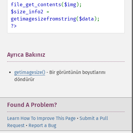
file_get_contents
(
$img
$size_info2 
= 
getimagesizefromstring
(
$data
?>
Ayrıca Bakınız
¶
getimagesize()
- Bir görüntünün boyutlarını
döndürür
Found A Problem?
Learn How To Improve This Page
•
Submit a Pull
Request
•
Report a Bug