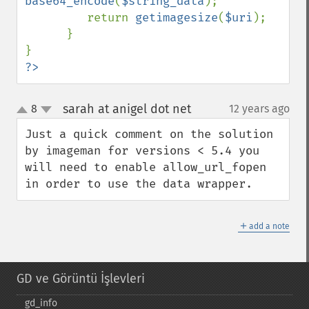
base64_encode
(
$string_data
);

         return 
getimagesize
(
$uri
);

      }

?>
sarah at anigel dot net
8
12 years ago
¶
up
down
Just a quick comment on the solution 
by imageman for versions < 5.4 you 
will need to enable allow_url_fopen 
in order to use the data wrapper.
＋
add a note
GD ve Görüntü İşlevleri
gd_​info