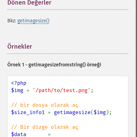
Dönen Değerler
¶
Bkz:
getimagesize()
Örnekler
¶
Örnek 1 -
getimagesizefromstring()
örneği
<?php

$img 
= 
'/path/to/test.png'
;

$size_info1 
= 
getimagesize
(
$img
);

$data       
= 