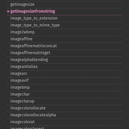
getimagesize
getimagesizefromstring
image_​type_​to_​extension
image_​type_​to_​mime_​type
image2wbmp
imageaffine
imageaffinematrixconcat
imageaffinematrixget
imagealphablending
imageantialias
imagearc
imageavif
imagebmp
imagechar
imagecharup
imagecolorallocate
imagecolorallocatealpha
imagecolorat
imagecolorclosest