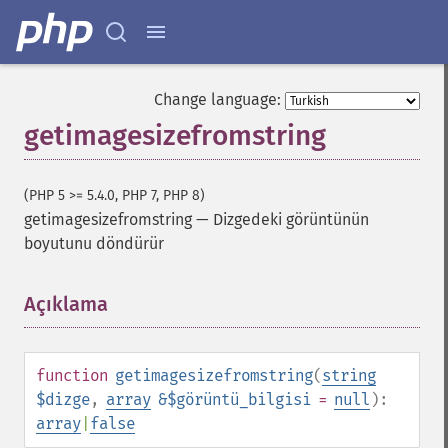
Change language:
getimagesizefromstring
(PHP 5 >= 5.4.0, PHP 7, PHP 8)
getimagesizefromstring
—
Dizgedeki görüntünün
boyutunu döndürür
Açıklama
¶
function
getimagesizefromstring
(
string
$dizge
,
array
&$görüntü_bilgisi
=
null
):
array
|
false