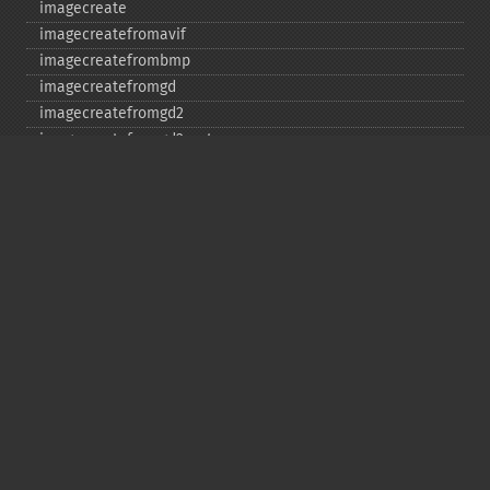
imagecreate
imagecreatefromavif
imagecreatefrombmp
imagecreatefromgd
imagecreatefromgd2
imagecreatefromgd2part
imagecreatefromgif
imagecreatefromjpeg
imagecreatefrompng
imagecreatefromstring
imagecreatefromtga
imagecreatefromwbmp
imagecreatefromwebp
imagecreatefromxbm
imagecreatefromxpm
imagecreatetruecolor
imagecrop
imagecropauto
imagedashedline