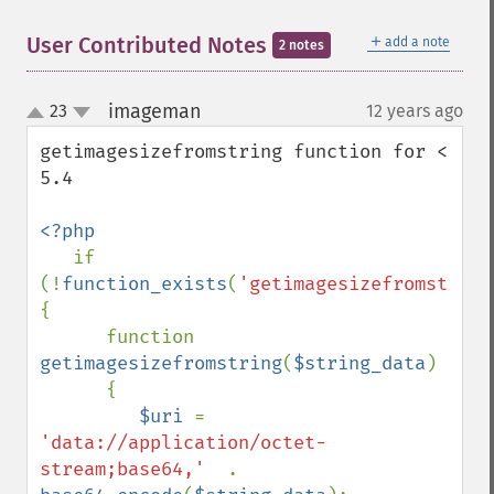
＋
User Contributed Notes
add a note
2 notes
imageman
23
12 years ago
¶
up
down
getimagesizefromstring function for < 
5.4

<?php

if 
(!
function_exists
(
'getimagesizefromstring
{

      function 
getimagesizefromstring
(
$string_data
)

      {

$uri 
= 
'data://application/octet-
stream;base64,'  
. 