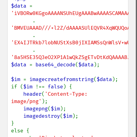
$data 
= 
'iVBORw0KGgoAAAANSUhEUgAAABwAAAASCAMAAAB/
. 
'BMVEUAAAD///+l2Z/dAAAASUlEQVR4XqWQUQoAIA
. 
'EX4IJTRkb7lobNUStXsB0jIXIAMSsQnWlsV+wULF
. 
'8a5HSE35Q3eO2XP1A1wQkZSgETvDtKdQAAAABJRU
$data 
= 
base64_decode
(
$data
);

$im 
= 
imagecreatefromstring
(
$data
);

if (
$im 
!== 
false
) {

header
(
'Content-Type: 
image/png'
);

imagepng
(
$im
);

imagedestroy
(
$im
);

}

else {
