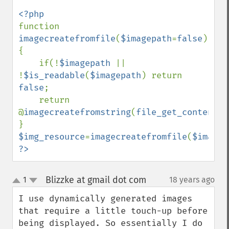
function 
imagecreatefromfile
(
$imagepath
=
false
) 
{

    if(!
$imagepath 
|| 
!
$is_readable
(
$imagepath
) return 
false
;

    return 
@
imagecreatefromstring
(
file_get_contents
(
$img_resource
=
imagecreatefromfile
(
$imagep
?>
Blizzke at gmail dot com
1
18 years ago
¶
up
down
I use dynamically generated images 
that require a little touch-up before 
being displayed. So essentially I do 