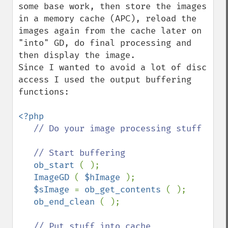
some base work, then store the images 
in a memory cache (APC), reload the 
images again from the cache later on 
"into" GD, do final processing and 
then display the image. 

Since I wanted to avoid a lot of disc 
access I used the output buffering 
functions:

<?php

// Do your image processing stuff

   // Start buffering

ob_start 
( );

ImageGD 
( 
$hImage 
);

$sImage 
= 
ob_get_contents 
( );

ob_end_clean 
( );

// Put stuff into cache
