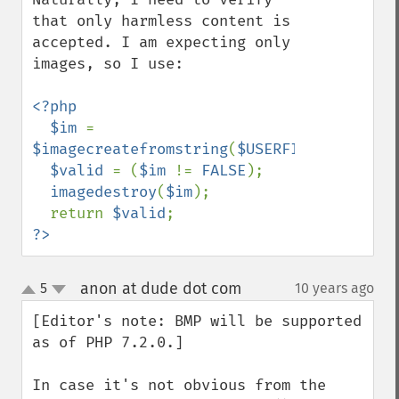
that only harmless content is 
accepted. I am expecting only 
images, so I use:

<?php

  $im 
= 
$imagecreatefromstring
(
$USERFILE
);

$valid 
= (
$im 
!= 
FALSE
);

imagedestroy
(
$im
);

  return 
$valid
?>
anon at dude dot com
5
10 years ago
¶
up
down
[Editor's note: BMP will be supported 
as of PHP 7.2.0.]

In case it's not obvious from the 