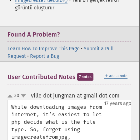
imagecreatetruecolor()
- Yeni bir gerçek renkli
görüntü oluşturur
Found A Problem?
Learn How To Improve This Page
•
Submit a Pull
Request
•
Report a Bug
＋
User Contributed Notes
add a note
7 notes
ville dot jungman at gmail dot com
30
¶
up
down
17 years ago
While downloading images from 
internet, it's easiest to let 
php decide what is the file 
type. So, forget using 
imagecreatefromjpg, 