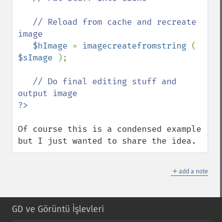
   // Reload from cache and recreate 
image

$hImage 
= 
imagecreatefromstring 
( 
$sImage 
);

// Do final editing stuff and 
Of course this is a condensed example 
but I just wanted to share the idea.
＋
add a note
GD ve Görüntü İşlevleri