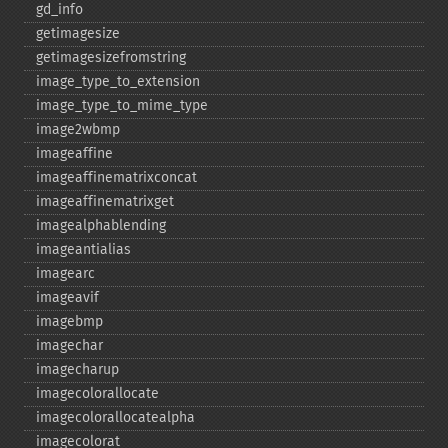
gd_​info
getimagesize
getimagesizefromstring
image_​type_​to_​extension
image_​type_​to_​mime_​type
image2wbmp
imageaffine
imageaffinematrixconcat
imageaffinematrixget
imagealphablending
imageantialias
imagearc
imageavif
imagebmp
imagechar
imagecharup
imagecolorallocate
imagecolorallocatealpha
imagecolorat