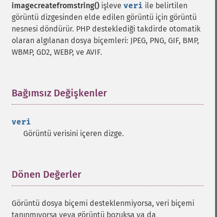
imagecreatefromstring()
işleve
veri
ile belirtilen
görüntü dizgesinden elde edilen görüntü için görüntü
nesnesi döndürür. PHP desteklediği takdirde otomatik
olaran algılanan dosya biçemleri: JPEG, PNG, GIF, BMP,
WBMP, GD2, WEBP, ve AVIF.
Bağımsız Değişkenler
¶
veri
Görüntü verisini içeren dizge.
Dönen Değerler
¶
Görüntü dosya biçemi desteklenmiyorsa, veri biçemi
tanınmıyorsa veya görüntü bozuksa ya da