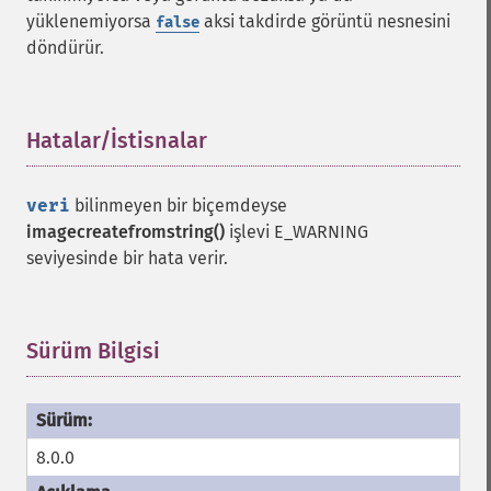
yüklenemiyorsa
aksi takdirde görüntü nesnesini
false
döndürür.
Hatalar/İstisnalar
¶
veri
bilinmeyen bir biçemdeyse
imagecreatefromstring()
işlevi E_WARNING
seviyesinde bir hata verir.
Sürüm Bilgisi
¶
8.0.0