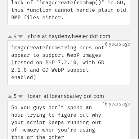
lack of "imagecreatefrombmp()" in GD, 
this function cannot handle plain old 
BMP files either.
chris at haydenwheeler dot com
4
¶
up
down
6 years ago
imagecreatefromstring does not 
appear to support WebP images 
(tested on PHP 7.2.10, with GD 
2.1.0 and GD WebP support 
enabled)
logan at logansbailey dot com
5
¶
up
down
16 years ago
So you guys don't spend an 
hour trying to figure out why 
your script keeps running out 
of memory when you're using 
this or the other 