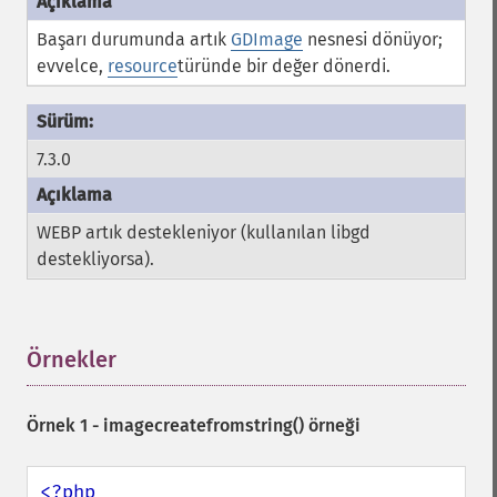
Başarı durumunda artık
GDImage
nesnesi dönüyor;
evvelce,
resource
türünde bir değer dönerdi.
7.3.0
WEBP artık destekleniyor (kullanılan libgd
destekliyorsa).
Örnekler
¶
Örnek 1 -
imagecreatefromstring()
örneği
<?php
