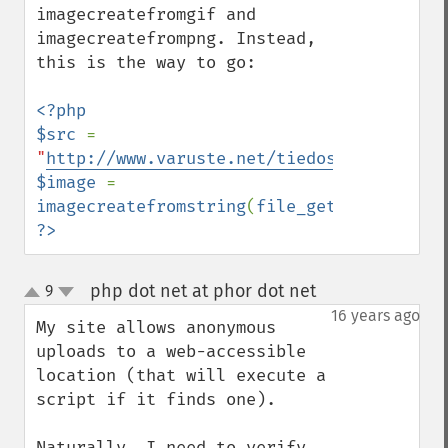
imagecreatefromgif and 
imagecreatefrompng. Instead, 
this is the way to go:

<?php

$src 
= 
"
http://www.varuste.net/tiedostot/l_ylaba
$image 
= 
imagecreatefromstring
(
file_get_contents
(
$
?>
php dot net at phor dot net
9
¶
up
down
16 years ago
My site allows anonymous 
uploads to a web-accessible 
location (that will execute a 
script if it finds one).

Naturally, I need to verify 