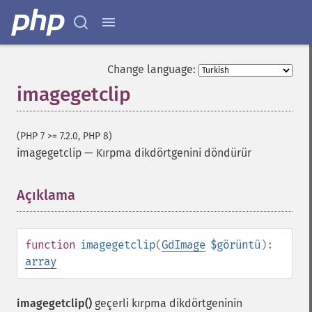
Change language:
imagegetclip
(PHP 7 >= 7.2.0, PHP 8)
imagegetclip
—
Kırpma dikdörtgenini döndürür
Açıklama
¶
function
imagegetclip
(
GdImage
$görüntü
):
array
imagegetclip()
geçerli kırpma dikdörtgeninin