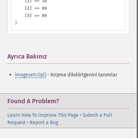
    [1] => 10

    [2] => 89

    [3] => 89

)
Ayrıca Bakınız
¶
imagesetclip()
- Kırpma dikdörtgenini tanımlar
Found A Problem?
Learn How To Improve This Page
•
Submit a Pull
Request
•
Report a Bug