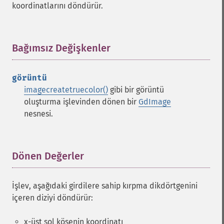
koordinatlarını döndürür.
Bağımsız Değişkenler
¶
görüntü
imagecreatetruecolor()
gibi bir görüntü
oluşturma işlevinden dönen bir
GdImage
nesnesi.
Dönen Değerler
¶
İşlev, aşağıdaki girdilere sahip kırpma dikdörtgenini
içeren diziyi döndürür:
x-üst sol köşenin koordinatı