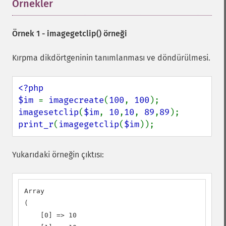
Örnekler
¶
Örnek 1 -
imagegetclip()
örneği
Kırpma dikdörtgeninin tanımlanması ve döndürülmesi.
<?php

$im 
= 
imagecreate
(
100
, 
100
imagesetclip
(
$im
, 
10
,
10
, 
89
,
89
print_r
(
imagegetclip
(
$im
));
Yukarıdaki örneğin çıktısı:
Array

(

    [0] => 10
