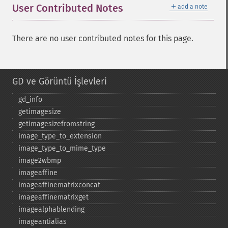
＋
User Contributed Notes
add a note
There are no user contributed notes for this page.
GD ve Görüntü İşlevleri
gd_​info
getimagesize
getimagesizefromstring
image_​type_​to_​extension
image_​type_​to_​mime_​type
image2wbmp
imageaffine
imageaffinematrixconcat
imageaffinematrixget
imagealphablending
imageantialias