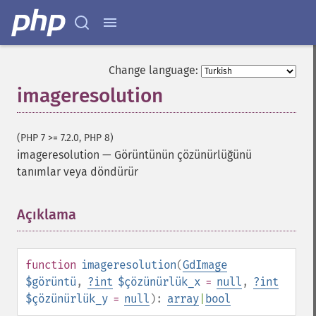
Change language:
imageresolution
(PHP 7 >= 7.2.0, PHP 8)
imageresolution
—
Görüntünün çözünürlüğünü
tanımlar veya döndürür
Açıklama
¶
function
imageresolution
(
GdImage
$görüntü
,
?
int
$çözünürlük_x
=
null
,
?
int
$çözünürlük_y
=
null
):
array
|
bool