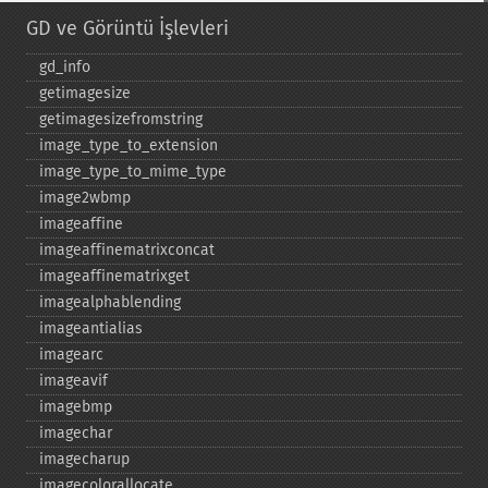
GD ve Görüntü İşlevleri
gd_​info
getimagesize
getimagesizefromstring
image_​type_​to_​extension
image_​type_​to_​mime_​type
image2wbmp
imageaffine
imageaffinematrixconcat
imageaffinematrixget
imagealphablending
imageantialias
imagearc
imageavif
imagebmp
imagechar
imagecharup
imagecolorallocate