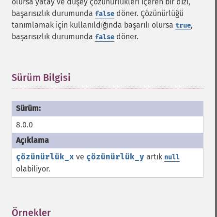
olursa yatay ve düşey çözünürlükleri içeren bir dizi,
başarısızlık durumunda
döner. Çözünürlüğü
false
tanımlamak için kullanıldığında başarılı olursa
,
true
başarısızlık durumunda
döner.
false
Sürüm Bilgisi
¶
8.0.0
çözünürlük_x
ve
çözünürlük_y
artık
null
olabiliyor.
Örnekler
¶