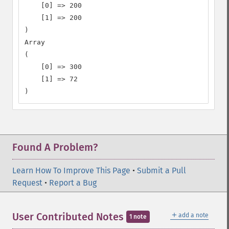
    [0] => 200

    [1] => 200

)

Array

(

    [0] => 300

    [1] => 72

)
Found A Problem?
Learn How To Improve This Page
•
Submit a Pull
Request
•
Report a Bug
＋
User Contributed Notes
add a note
1 note