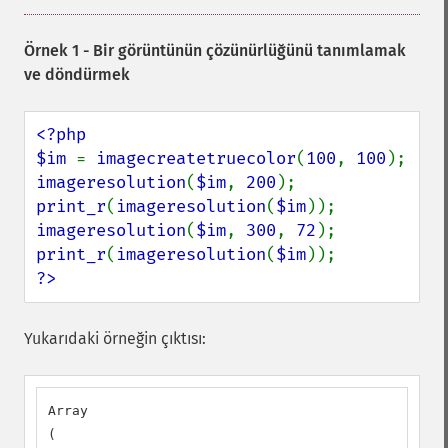
Örnek 1 - Bir görüntünün çözünürlüğünü tanımlamak
ve döndürmek
<?php

$im 
= 
imagecreatetruecolor
(
100
, 
100
imageresolution
(
$im
, 
200
print_r
(
imageresolution
(
$im
imageresolution
(
$im
, 
300
, 
72
print_r
(
imageresolution
(
$im
?>
Yukarıdaki örneğin çıktısı:
Array

(
