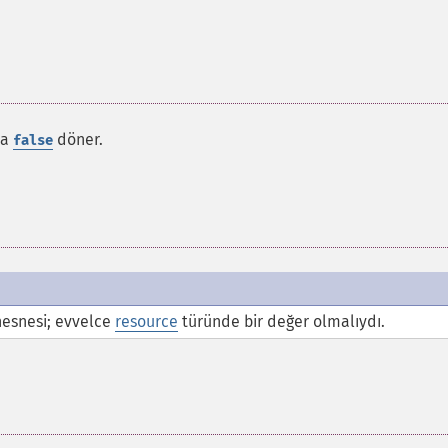
da
döner.
false
esnesi; evvelce
resource
türünde bir değer olmalıydı.