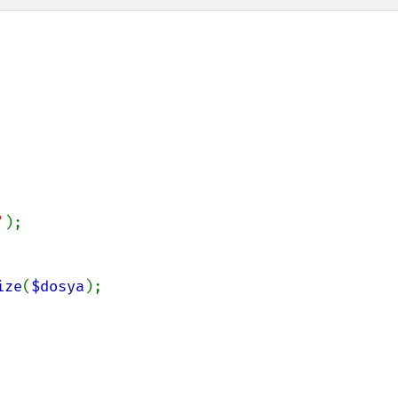
'
);

ize
(
$dosya
);
