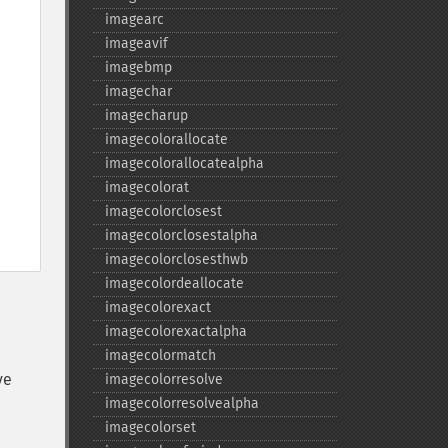
imagearc
imageavif
imagebmp
imagechar
imagecharup
imagecolorallocate
imagecolorallocatealpha
imagecolorat
imagecolorclosest
imagecolorclosestalpha
imagecolorclosesthwb
imagecolordeallocate
imagecolorexact
imagecolorexactalpha
imagecolormatch
ve
imagecolorresolve
imagecolorresolvealpha
imagecolorset