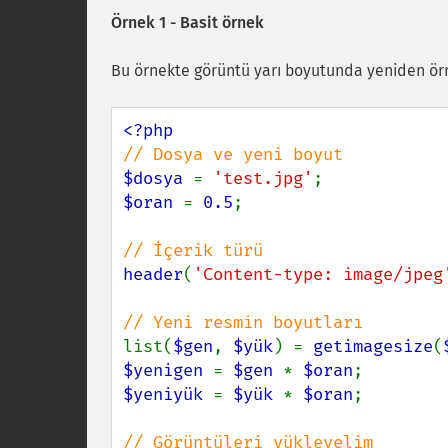
Örnek 1 - Basit örnek
Bu örnekte görüntü yarı boyutunda yeniden ör
$dosya 
= 
'test.jpg'
$oran 
= 
0.5
;

header
(
'Content-type: image/jpeg
list(
$gen
, 
$yük
) = 
getimagesize
(
$yenigen 
= 
$gen 
* 
$oran
$yeniyük 
= 
$yük 
* 
$oran
;
