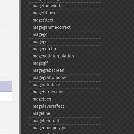
imagefontwidth
imageftbbox
imagefttext
imagegammacorrect
imagegd
imagegd2
imagegetclip
imagegetinterpolation
imagegif
imagegrabscreen
imagegrabwindow
imageinterlace
imageistruecolor
imagejpeg
imagelayereffect
imageline
imageloadfont
imageopenpolygon