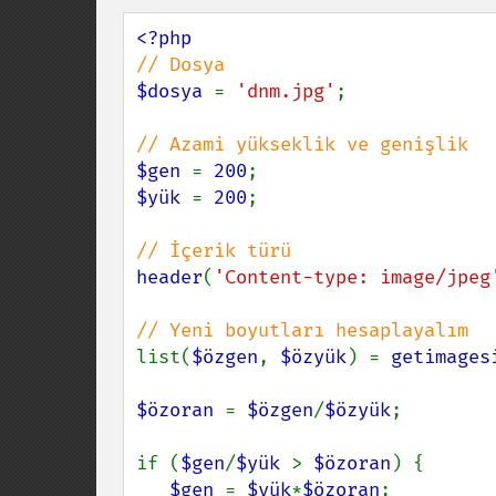
$dosya 
= 
'dnm.jpg'
;

$gen 
= 
200
$yük 
= 
200
;

header
(
'Content-type: image/jpeg
list(
$özgen
, 
$özyük
) = 
getimages
$özoran 
= 
$özgen
/
$özyük
;

if (
$gen
/
$yük 
> 
$özoran
) {

$gen 
= 
$yük
*
$özoran
;
