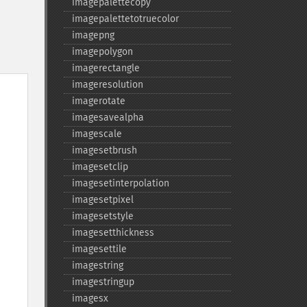
imagepalettecopy
imagepalettetotruecolor
imagepng
imagepolygon
imagerectangle
imageresolution
imagerotate
imagesavealpha
imagescale
imagesetbrush
imagesetclip
imagesetinterpolation
imagesetpixel
imagesetstyle
imagesetthickness
imagesettile
imagestring
imagestringup
imagesx