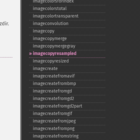
imagecolorsforindex
imagecolorstotal
imagecolortransparent
zdir.
imageconvolution
imagecopy
imagecopymerge
imagecopymergegray
imagecopyresampled
imagecopyresized
imagecreate
imagecreatefromavif
imagecreatefrombmp
imagecreatefromgd
imagecreatefromgd2
imagecreatefromgd2part
imagecreatefromgif
imagecreatefromjpeg
imagecreatefrompng
imagecreatefromstring