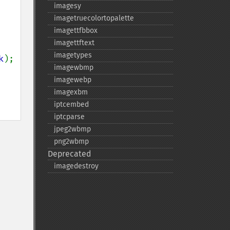
imagesy
imagetruecolortopalette
imagettfbbox
imagettftext
imagetypes
k
);

imagewbmp
imagewebp
imagexbm
iptcembed
iptcparse
jpeg2wbmp
png2wbmp
Deprecated
imagedestroy