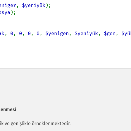
eniger
, 
$yeniyük
osya
);

ak
, 
0
, 
0
, 
0
, 
0
, 
$yenigen
, 
$yeniyük
, 
$gen
, 
$yü
klenmesi
ik ve genişlikle örneklenmektedir.