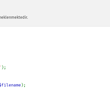
neklenmektedir.
'
);

$filename