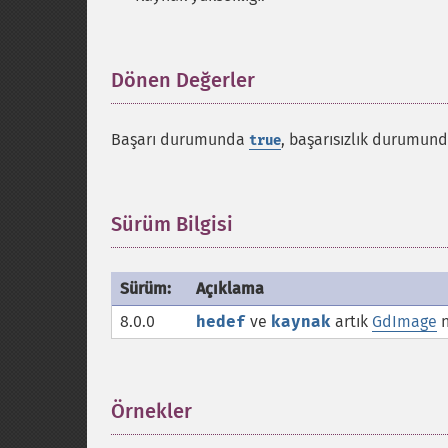
Dönen Değerler
¶
Başarı durumunda
, başarısızlık durumun
true
Sürüm Bilgisi
¶
Sürüm:
Açıklama
8.0.0
hedef
ve
kaynak
artık
GdImage
n
Örnekler
¶