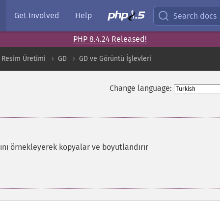
Get Involved
Help
Search docs
PHP 8.4.24 Released!
 Resim Üretimi
GD
GD ve Görüntü İşlevleri
Change language:
ını örnekleyerek kopyalar ve boyutlandırır