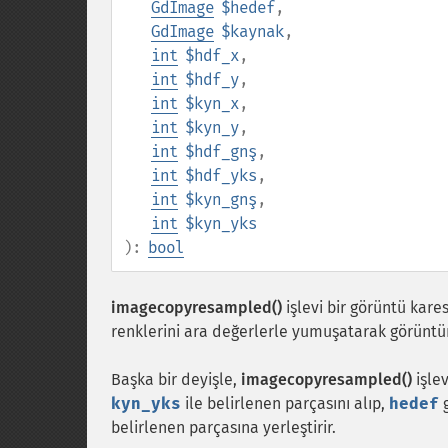
GdImage
$hedef
,
GdImage
$kaynak
,
int
$hdf_x
,
int
$hdf_y
,
int
$kyn_x
,
int
$kyn_y
,
int
$hdf_gnş
,
int
$hdf_yks
,
int
$kyn_gnş
,
int
$kyn_yks
):
bool
imagecopyresampled()
işlevi bir görüntü kare
renklerini ara değerlerle yumuşatarak görüntün
Başka bir deyişle,
imagecopyresampled()
işle
kyn_yks
ile belirlenen parçasını alıp,
hedef
belirlenen parçasına yerleştirir.