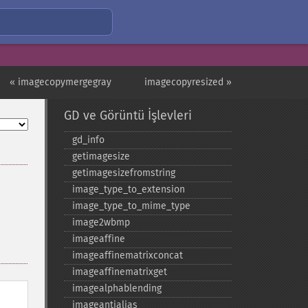
« imagecopymergegray
imagecopyresized »
GD ve Görüntü İşlevleri
gd_​info
getimagesize
getimagesizefromstring
image_​type_​to_​extension
image_​type_​to_​mime_​type
image2wbmp
imageaffine
imageaffinematrixconcat
imageaffinematrixget
imagealphablending
imageantialias