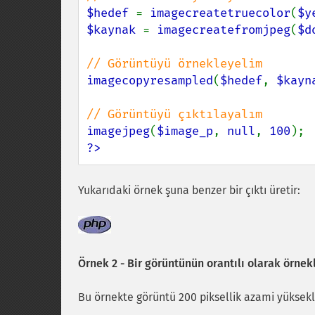
$hedef 
= 
imagecreatetruecolor
(
$y
$kaynak 
= 
imagecreatefromjpeg
(
$d
imagecopyresampled
(
$hedef
, 
$kayn
imagejpeg
(
$image_p
, 
null
, 
100
?>
Yukarıdaki örnek şuna benzer bir çıktı üretir:
Örnek 2 - Bir görüntünün orantılı olarak örne
Bu örnekte görüntü 200 piksellik azami yüksekl