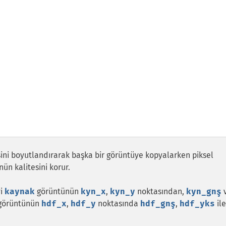
sini boyutlandırarak başka bir görüntüye kopyalarken piksel
ün kalitesini korur.
vi
kaynak
görüntünün
kyn_x
,
kyn_y
noktasından,
kyn_gnş
görüntünün
hdf_x
,
hdf_y
noktasında
hdf_gnş
,
hdf_yks
ile