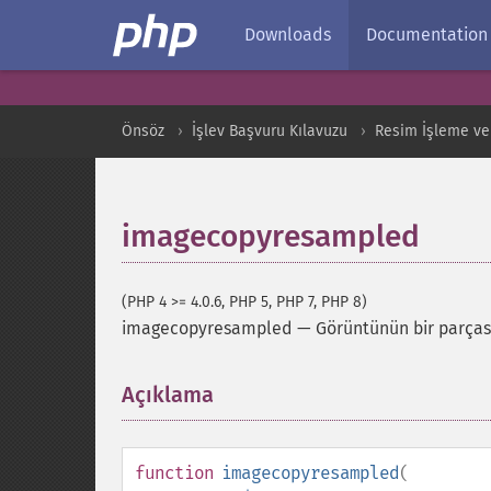
Downloads
Documentation
Önsöz
İşlev Başvuru Kılavuzu
Resim İşleme ve
imagecopyresampled
(PHP 4 >= 4.0.6, PHP 5, PHP 7, PHP 8)
imagecopyresampled
—
Görüntünün bir parças
Açıklama
¶
function
imagecopyresampled
(