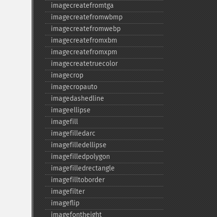
imagecreatefromtga
imagecreatefromwbmp
imagecreatefromwebp
imagecreatefromxbm
imagecreatefromxpm
imagecreatetruecolor
imagecrop
imagecropauto
imagedashedline
imageellipse
imagefill
imagefilledarc
imagefilledellipse
imagefilledpolygon
imagefilledrectangle
imagefilltoborder
imagefilter
imageflip
imagefontheight