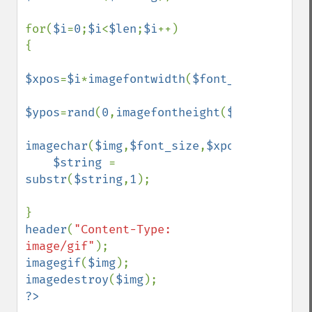
for(
$i
=
0
;
$i
<
$len
;
$i
++)

{

$xpos
=
$i
*
imagefontwidth
(
$font_size
);

$ypos
=
rand
(
0
,
imagefontheight
(
$font_size
))
imagechar
(
$img
,
$font_size
,
$xpos
,
$ypos
,
$st
$string 
= 
substr
(
$string
,
1
);    

header
(
"Content-Type: 
image/gif"
imagegif
(
$img
imagedestroy
(
$img
?>