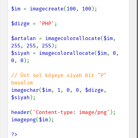
$im 
= 
imagecreate
(
100
, 
100
);

$dizge 
= 
'PHP'
;

$artalan 
= 
imagecolorallocate
(
$im
, 
255
, 
255
, 
255
$siyah 
= 
imagecolorallocate
(
$im
, 
0
, 
0
, 
0
);

// Üst sol köşeye siyah bir "P" 
imagechar
(
$im
, 
1
, 
0
, 
0
, 
$dizge
, 
$siyah
);

header
(
'Content-type: image/png'
imagepng
(
$im
);

?>