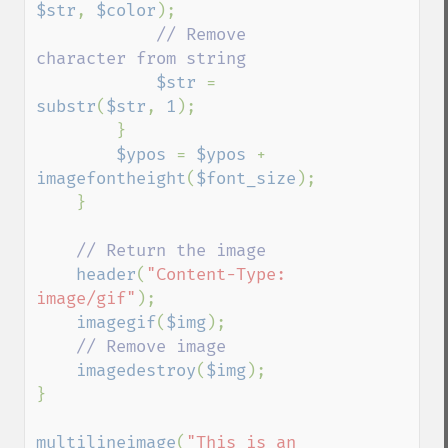
$str
, 
$color
);

// Remove 
character from string

$str 
= 
substr
(
$str
, 
1
);   

        }

$ypos 
= 
$ypos 
+ 
imagefontheight
(
$font_size
);   

    }

// Return the image 

header
(
"Content-Type: 
image/gif"
);

imagegif
(
$img
);

// Remove image

imagedestroy
(
$img
);

}

multilineimage
(
"This is an 