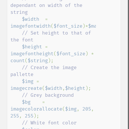
dependant on width of the 
string

$width  
= 
imagefontwidth
(
$font_size
)*
$maxlen
;

// Set height to that of 
the font

$height 
= 
imagefontheight
(
$font_size
) * 
count
(
$string
);

// Create the image 
pallette

$img 
= 
imagecreate
(
$width
,
$height
);

// Grey background

$bg    
= 
imagecolorallocate
(
$img
, 
205
, 
255
, 
255
);

// White font color
