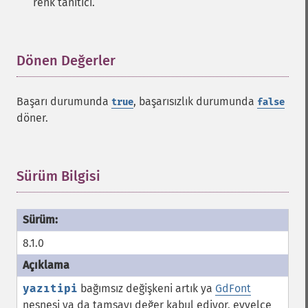
renk tanıtıcı.
Dönen Değerler
¶
Başarı durumunda
, başarısızlık durumunda
true
false
döner.
Sürüm Bilgisi
¶
8.1.0
yazıtipi
bağımsız değişkeni artık ya
GdFont
nesnesi ya da tamsayı değer kabul ediyor, evvelce