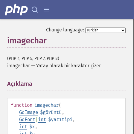
Change language:
imagechar
(PHP 4, PHP 5, PHP 7, PHP 8)
imagechar
—
Yatay olarak bir karakter çizer
Açıklama
¶
function
imagechar
(
GdImage
$görüntü
,
GdFont
|
int
$yazıtipi
,
int
$x
,
int
$y
,