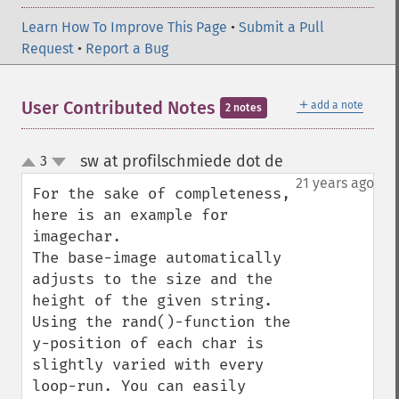
Learn How To Improve This Page
•
Submit a Pull
Request
•
Report a Bug
＋
User Contributed Notes
add a note
2 notes
sw at profilschmiede dot de
3
¶
up
down
21 years ago
For the sake of completeness, 
here is an example for 
imagechar. 

The base-image automatically 
adjusts to the size and the 
height of the given string. 
Using the rand()-function the 
y-position of each char is 
slightly varied with every 
loop-run. You can easily 