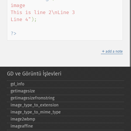
image

This is line 2\nLine 3

Line 4"
);

?>
＋
add a note
GD ve Görüntü İşlevleri
gd_​info
getimagesize
getimagesizefromstring
image_​type_​to_​extension
image_​type_​to_​mime_​type
image2wbmp
imageaffine