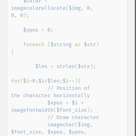
$color 
= 
imagecolorallocate
(
$img
, 
0
, 
0
, 
0
);

$ypos 
= 
0
;

    foreach (
$string 
as 
$str
)
{

$len 
= 
strlen
(
$str
);

for(
$i
=
0
;
$i
<
$len
;
$i
++){

// Position of 
the character horizontally

$xpos 
= 
$i 
* 
imagefontwidth
(
$font_size
);

// Draw character

imagechar
(
$img
, 
$font_size
, 
$xpos
, 
$ypos
, 