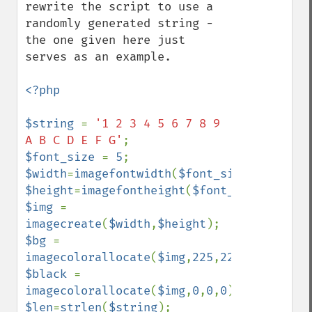
rewrite the script to use a 
randomly generated string - 
the one given here just 
serves as an example.

<?php

$string 
= 
'1 2 3 4 5 6 7 8 9 
A B C D E F G'
$font_size 
= 
5
$width
=
imagefontwidth
(
$font_size
)*
strlen
(
$height
=
imagefontheight
(
$font_size
)*
2
$img 
= 
imagecreate
(
$width
,
$height
$bg 
= 
imagecolorallocate
(
$img
,
225
,
225
,
225
$black 
= 
imagecolorallocate
(
$img
,
0
,
0
,
0
$len
=
strlen
(
$string
);
