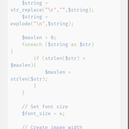
$string 
= 
str_replace
(
"\r"
,
""
,
$string
);

$string 
= 
explode
(
"\n"
,
$string
);

$maxlen 
= 
0
;

    foreach (
$string 
as 
$str
)
{

        if (
strlen
(
$str
) > 
$maxlen
){

$maxlen 
= 
strlen
(
$str
);

        }

    }

// Set font size

$font_size 
= 
4
;

// Create image width 