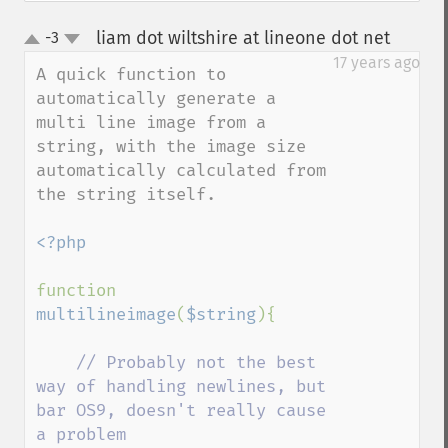
liam dot wiltshire at lineone dot net
-3
¶
up
down
17 years ago
A quick function to 
automatically generate a 
multi line image from a 
string, with the image size 
automatically calculated from 
the string itself.

<?php

function 
multilineimage
(
$string
){

// Probably not the best 
way of handling newlines, but 
bar OS9, doesn't really cause 
a problem
