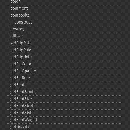
color
comment
composite
_​_​construct
destroy
ellipse
getClipPath
getClipRule
getClipUnits
getFillColor
getFillOpacity
getFillRule
getFont
getFontFamily
getFontSize
getFontStretch
getFontStyle
getFontWeight
getGravity