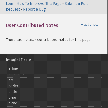
Learn How To Improve This Page
•
Submit a Pull
Request
•
Report a Bug
＋
User Contributed Notes
add a note
There are no user contributed notes for this page.
ImagickDraw
affine
annotation
arc
bezier
circle
clear
clone