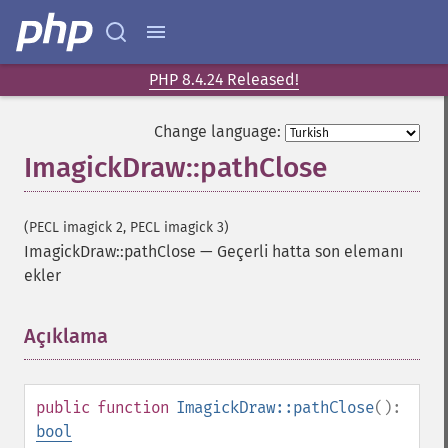
PHP 8.4.24 Released!
Change language:
ImagickDraw::pathClose
(PECL imagick 2, PECL imagick 3)
ImagickDraw::pathClose
—
Geçerli hatta son elemanı
ekler
Açıklama
¶
public
function
ImagickDraw::pathClose
():
bool