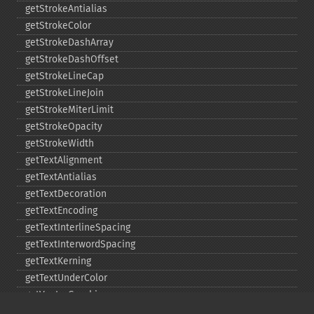
getStrokeAntialias
getStrokeColor
getStrokeDashArray
getStrokeDashOffset
getStrokeLineCap
getStrokeLineJoin
getStrokeMiterLimit
getStrokeOpacity
getStrokeWidth
getTextAlignment
getTextAntialias
getTextDecoration
getTextEncoding
getTextInterlineSpacing
getTextInterwordSpacing
getTextKerning
getTextUnderColor
getVectorGraphics
line