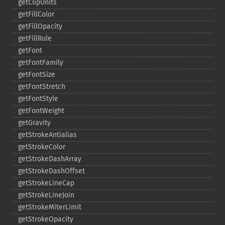
getClipUnits
getFillColor
getFillOpacity
getFillRule
getFont
getFontFamily
getFontSize
getFontStretch
getFontStyle
getFontWeight
getGravity
getStrokeAntialias
getStrokeColor
getStrokeDashArray
getStrokeDashOffset
getStrokeLineCap
getStrokeLineJoin
getStrokeMiterLimit
getStrokeOpacity