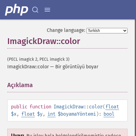
Change language:
ImagickDraw::color
(PECL imagick 2, PECL imagick 3)
ImagickDraw::color
—
Bir görüntüyü boyar
Açıklama
¶
public
function
ImagickDraw::color
(
float
$x
,
float
$y
,
int
$boyamaYöntemi
):
bool
Bu işlev hala belgelendirilmemiştir; sadece