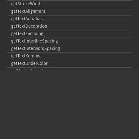
getStrokeWidth
getTextAlignment
getTextAntialias
getTextDecoration
getTextEncoding
getTextInterlineSpacing
getTextInterwordSpacing
getTextKerning
getTextUnderColor
getVectorGraphics
line
matte
pathClose
pathCurveToAbsolute
pathCurveToQuadraticBezierAbsolute
pathCurveToQuadraticBezierRelative
pathCurveToQuadraticBezierSmoothAbsolute
pathCurveToQuadraticBezierSmoothRelative
pathCurveToRelative