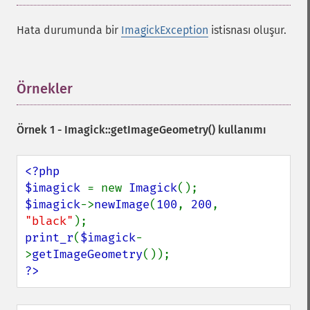
Hata durumunda bir
ImagickException
istisnası oluşur.
Örnekler
¶
Örnek 1 -
Imagick::getImageGeometry()
kullanımı
<?php

$imagick 
= new 
Imagick
$imagick
->
newImage
(
100
, 
200
, 
"black"
print_r
(
$imagick
-
>
getImageGeometry
?>