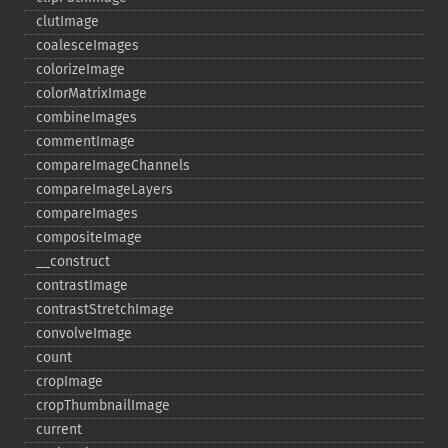
clutImage
coalesceImages
colorizeImage
colorMatrixImage
combineImages
commentImage
compareImageChannels
compareImageLayers
compareImages
compositeImage
_​_​construct
contrastImage
contrastStretchImage
convolveImage
count
cropImage
cropThumbnailImage
current