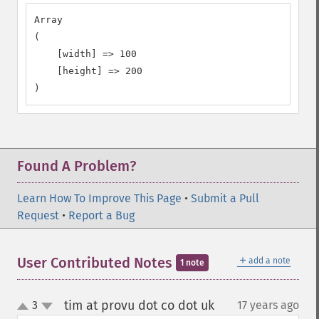
Array

(

    [width] => 100

    [height] => 200

)
Found A Problem?
Learn How To Improve This Page
•
Submit a Pull
Request
•
Report a Bug
＋
User Contributed Notes
add a note
1 note
tim at provu dot co dot uk
3
17 years ago
¶
up
down