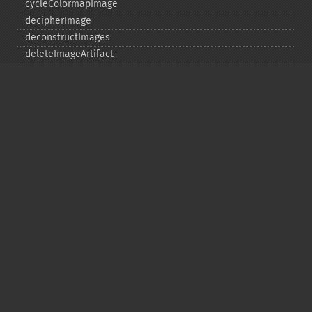
cycleColormapImage
decipherImage
deconstructImages
deleteImageArtifact
deleteImageProperty
deskewImage
despeckleImage
destroy
displayImage
displayImages
distortImage
drawImage
edgeImage
embossImage
encipherImage
enhanceImage
equalizeImage
evaluateImage
exportImagePixels