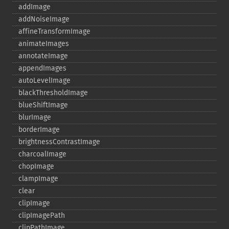
addImage
addNoiseImage
affineTransformImage
animateImages
annotateImage
appendImages
autoLevelImage
blackThresholdImage
blueShiftImage
blurImage
borderImage
brightnessContrastImage
charcoalImage
chopImage
clampImage
clear
clipImage
clipImagePath
clipPathImage