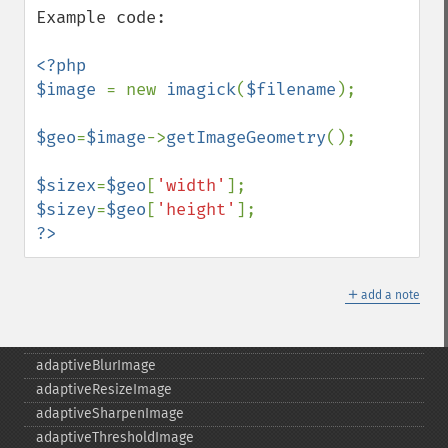
Example code:

<?php

$image 
= new 
imagick
(
$filename
);

$geo
=
$image
->
getImageGeometry
();

$sizex
=
$geo
[
'width'
$sizey
=
$geo
[
'height'
?>
＋
add a note
Imagick
adaptiveBlurImage
adaptiveResizeImage
adaptiveSharpenImage
adaptiveThresholdImage