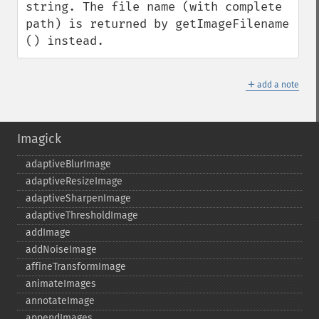
string. The file name (with complete 
path) is returned by getImageFilename 
() instead.
＋
add a note
Imagick
adaptiveBlurImage
adaptiveResizeImage
adaptiveSharpenImage
adaptiveThresholdImage
addImage
addNoiseImage
affineTransformImage
animateImages
annotateImage
appendImages