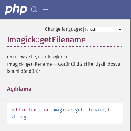
Change language:
Imagick::getFilename
(PECL imagick 2, PECL imagick 3)
Imagick::getFilename
—
Görüntü dizisi ile ilişkili dosya
ismini döndürür
Açıklama
¶
public
function
Imagick::getFilename
():
string