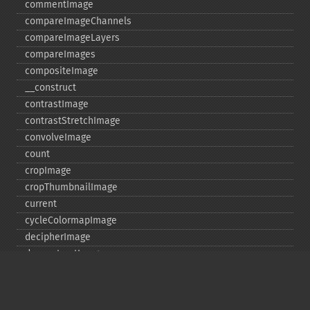
commentImage
compareImageChannels
compareImageLayers
compareImages
compositeImage
_​_​construct
contrastImage
contrastStretchImage
convolveImage
count
cropImage
cropThumbnailImage
current
cycleColormapImage
decipherImage
deconstructImages
deleteImageArtifact
deleteImageProperty
deskewImage