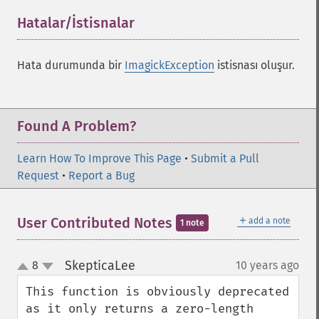
Hatalar/İstisnalar
¶
Hata durumunda bir
ImagickException
istisnası oluşur.
Found A Problem?
Learn How To Improve This Page
•
Submit a Pull
Request
•
Report a Bug
＋
User Contributed Notes
add a note
1 note
SkepticaLee
8
10 years ago
¶
up
down
This function is obviously deprecated 
as it only returns a zero-length 