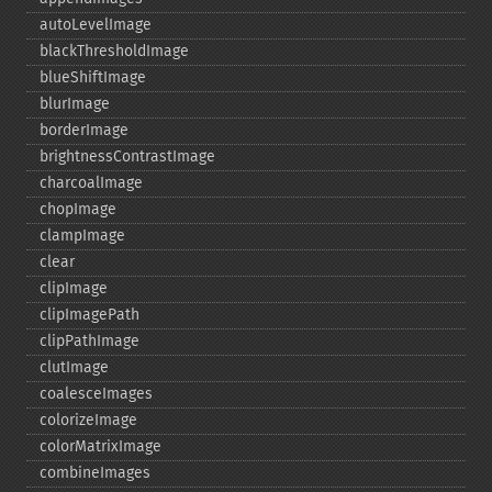
autoLevelImage
blackThresholdImage
blueShiftImage
blurImage
borderImage
brightnessContrastImage
charcoalImage
chopImage
clampImage
clear
clipImage
clipImagePath
clipPathImage
clutImage
coalesceImages
colorizeImage
colorMatrixImage
combineImages