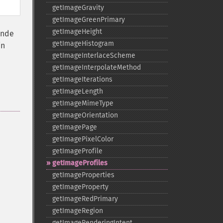
getImageGravity
getImageGreenPrimary
getImageHeight
inde
getImageHistogram
in
getImageInterlaceScheme
getImageInterpolateMethod
getImageIterations
getImageLength
getImageMimeType
getImageOrientation
getImagePage
getImagePixelColor
getImageProfile
getImageProfiles
getImageProperties
getImageProperty
getImageRedPrimary
getImageRegion
getImageRenderingIntent