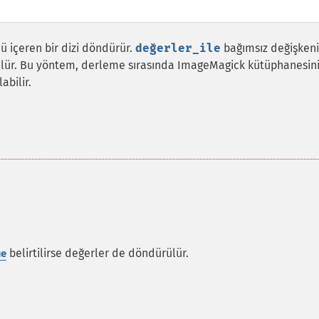
ü içeren bir dizi döndürür.
değerler_ile
bağımsız değişken
rülür. Bu yöntem, derleme sırasında ImageMagick kütüphanesin
abilir.
belirtilirse değerler de döndürülür.
ue