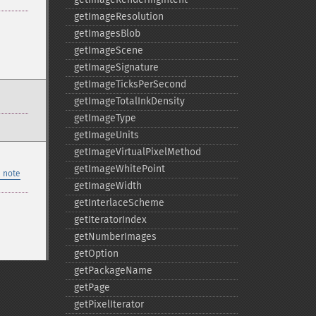
getImageResolution
getImagesBlob
getImageScene
getImageSignature
getImageTicksPerSecond
getImageTotalInkDensity
getImageType
getImageUnits
getImageVirtualPixelMethod
getImageWhitePoint
 note
getImageWidth
getInterlaceScheme
getIteratorIndex
getNumberImages
getOption
getPackageName
getPage
getPixelIterator