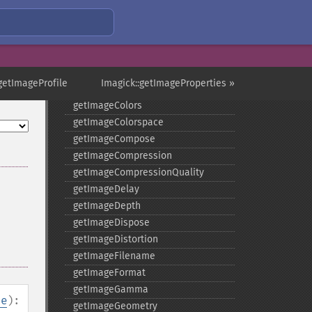
getImageChannelDistortions
getImageChannelKurtosis
getImageChannelMean
getImageChannelRange
getImageChannelStatistics
:getImageProfile
Imagick::getImageProperties »
getImageColormapColor
getImageColors
getImageColorspace
getImageCompose
getImageCompression
getImageCompressionQuality
getImageDelay
getImageDepth
getImageDispose
getImageDistortion
getImageFilename
getImageFormat
getImageGamma
ue
):
getImageGeometry