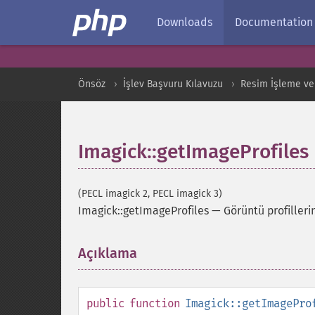
Downloads
Documentation
Önsöz
İşlev Başvuru Kılavuzu
Resim İşleme ve
Imagick::getImageProfiles
(PECL imagick 2, PECL imagick 3)
Imagick::getImageProfiles
—
Görüntü profilleri
Açıklama
¶
public
function
Imagick::getImagePro