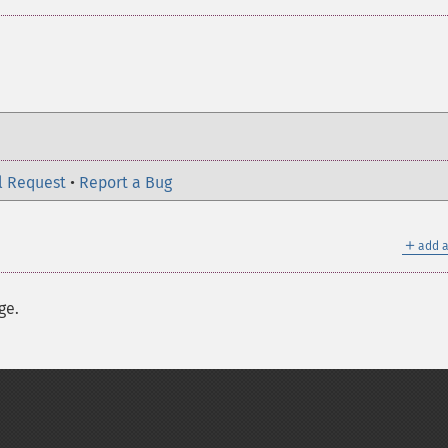
l Request
•
Report a Bug
＋
add a
ge.