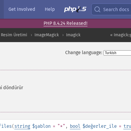
Get Involved
Help
Search docs
PHP 8.4.24 Released!
 Resim Üretimi
ImageMagick
Imagick
« Imagick:
Change language:
ni döndürür
files
(
string
$şablon
= "*"
,
bool
$değerler_ile
=
tr