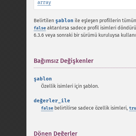
array
Belirtilen
şablon
ile eşleşen profillerin tümün
aktarılırsa sadece profil isimleri döndü
false
6.3.6 veya sonraki bir sürümü kuruluysa kullanıl
Bağımsız Değişkenler
¶
şablon
Özellik isimleri için şablon.
değerler_ile
belirtilirse sadece özellik isimleri,
false
tr
Dönen Değerler
¶