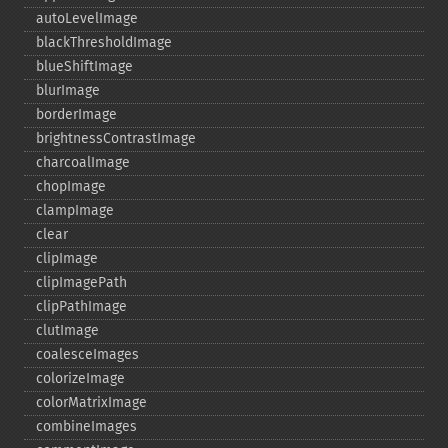
autoLevelImage
blackThresholdImage
blueShiftImage
blurImage
borderImage
brightnessContrastImage
charcoalImage
chopImage
clampImage
clear
clipImage
clipImagePath
clipPathImage
clutImage
coalesceImages
colorizeImage
colorMatrixImage
combineImages