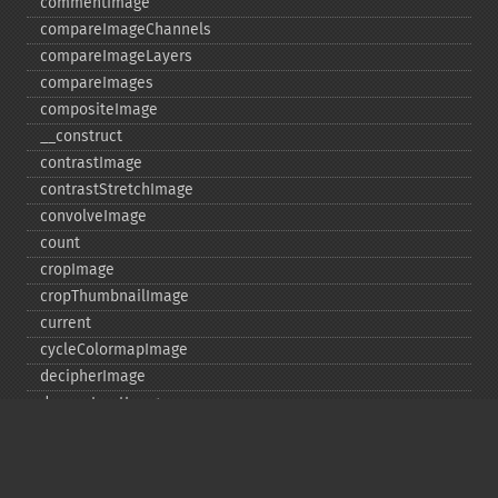
commentImage
compareImageChannels
compareImageLayers
compareImages
compositeImage
_​_​construct
contrastImage
contrastStretchImage
convolveImage
count
cropImage
cropThumbnailImage
current
cycleColormapImage
decipherImage
deconstructImages
deleteImageArtifact
deleteImageProperty
deskewImage