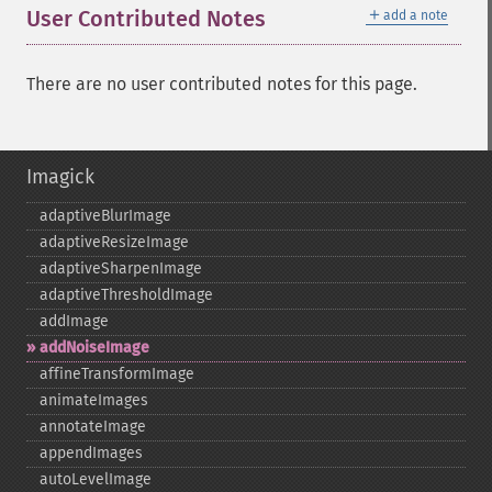
＋
User Contributed Notes
add a note
There are no user contributed notes for this page.
Imagick
adaptiveBlurImage
adaptiveResizeImage
adaptiveSharpenImage
adaptiveThresholdImage
addImage
addNoiseImage
affineTransformImage
animateImages
annotateImage
appendImages
autoLevelImage