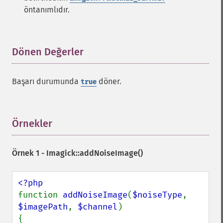
öntanımlıdır.
Dönen Değerler
¶
Başarı durumunda
döner.
true
Örnekler
¶
Örnek 1 -
Imagick::addNoiseImage()
function 
addNoiseImage
(
$noiseType
, 
$imagePath
, 
$channel
)

{
