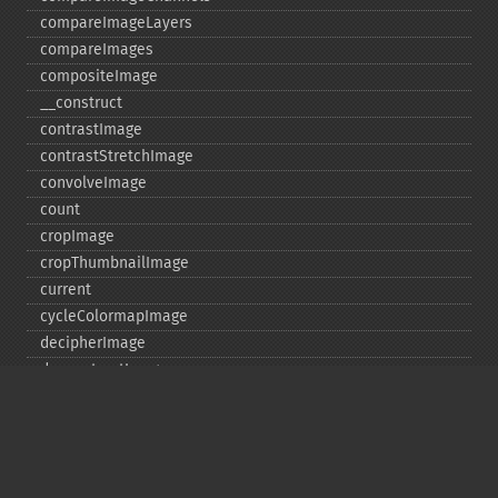
compareImageLayers
compareImages
compositeImage
_​_​construct
contrastImage
contrastStretchImage
convolveImage
count
cropImage
cropThumbnailImage
current
cycleColormapImage
decipherImage
deconstructImages
deleteImageArtifact
deleteImageProperty
deskewImage
despeckleImage