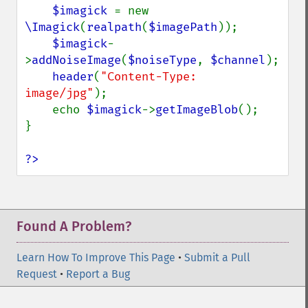
$imagick 
= new 
\Imagick
(
realpath
(
$imagePath
));

$imagick
-
>
addNoiseImage
(
$noiseType
, 
$channel
);

header
(
"Content-Type: 
image/jpg"
);

    echo 
$imagick
->
getImageBlob
();

}

?>
Found A Problem?
Learn How To Improve This Page
•
Submit a Pull
Request
•
Report a Bug