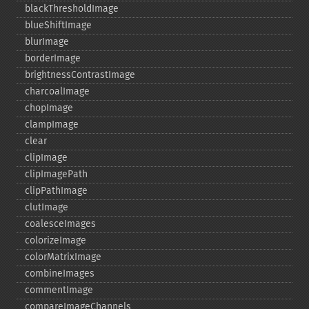
blackThresholdImage
blueShiftImage
blurImage
borderImage
brightnessContrastImage
charcoalImage
chopImage
clampImage
clear
clipImage
clipImagePath
clipPathImage
clutImage
coalesceImages
colorizeImage
colorMatrixImage
combineImages
commentImage
compareImageChannels