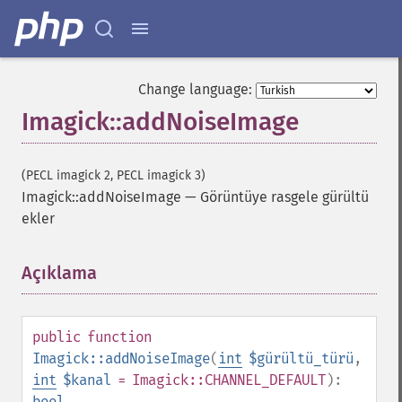
Change language:
Imagick::addNoiseImage
(PECL imagick 2, PECL imagick 3)
Imagick::addNoiseImage
—
Görüntüye rasgele gürültü
ekler
Açıklama
¶
public
function
Imagick::addNoiseImage
(
int
$gürültü_türü
,
int
$kanal
= Imagick::CHANNEL_DEFAULT
):
bool