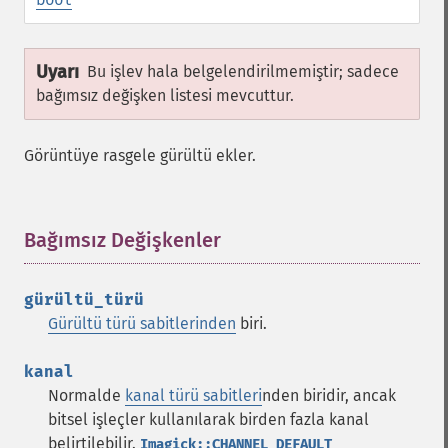
Uyarı
Bu işlev hala belgelendirilmemiştir; sadece
bağımsız değişken listesi mevcuttur.
Görüntüye rasgele gürültü ekler.
Bağımsız Değişkenler
¶
gürültü_türü
Gürültü türü sabitlerinden
biri.
kanal
Normalde
kanal türü sabitleri
nden biridir, ancak
bitsel işleçler kullanılarak birden fazla kanal
belirtilebilir.
Imagick::CHANNEL_DEFAULT