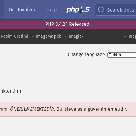
Get Involved
Help
Search docs
PHP 8.4.24 Released!
 Resim Üretimi
ImageMagick
Imagick
« Ima
Change language:
nklendirir
anımı
ÖNERİLMEMEKTEDİR
. Bu işleve asla güvenilmemelidir.