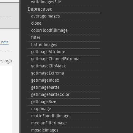
writeImagesFile
Deprecated
averageImages
clone
colorFloodfillImage
filter
 note
flattenImages
getImageAttribute
getImageChannelExtrema
rs ago
getImageClipMask
getImageExtrema
getImageIndex
getImageMatte
getImageMatteColor
getImageSize
mapImage
matteFloodfillImage
medianFilterImage
mosaicImages