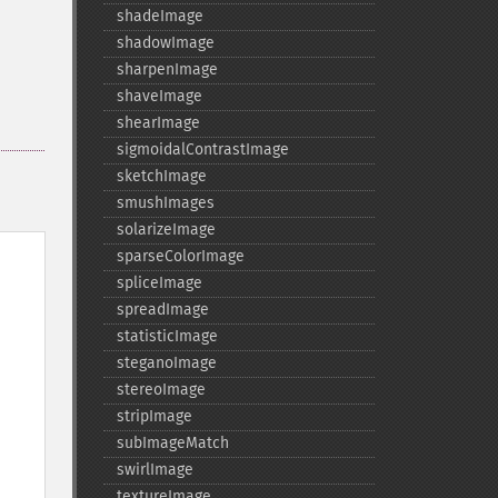
shadeImage
shadowImage
sharpenImage
shaveImage
shearImage
sigmoidalContrastImage
sketchImage
smushImages
solarizeImage
sparseColorImage
spliceImage
spreadImage
statisticImage
steganoImage
stereoImage
stripImage
subImageMatch
swirlImage
textureImage