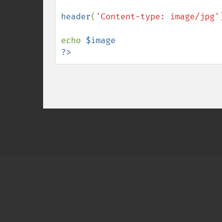
header
(
'Content-type: image/jpg'
echo 
$image

?>