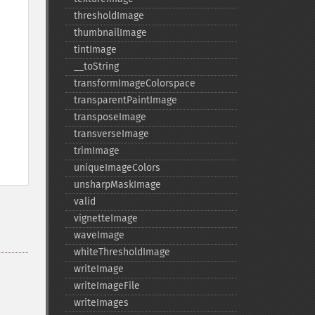
thresholdImage
thumbnailImage
tintImage
_​_​toString
transformImageColorspace
transparentPaintImage
transposeImage
transverseImage
trimImage
uniqueImageColors
unsharpMaskImage
valid
vignetteImage
waveImage
whiteThresholdImage
writeImage
writeImageFile
writeImages