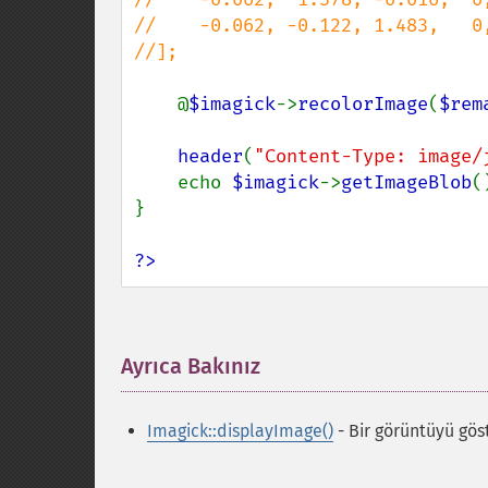
//    -0.062, -0.122, 1.483,   0,
//];

@
$imagick
->
recolorImage
(
$rem
header
(
"Content-Type: image/
    echo 
$imagick
->
getImageBlob
()
}

?>
Ayrıca Bakınız
¶
Imagick::displayImage()
- Bir görüntüyü göst