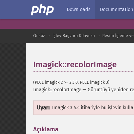
Downloads
Documentation
Önsöz
İşlev Başvuru Kılavuzu
Resim İşleme ve
Imagick::recolorImage
(PECL imagick 2 >= 2.3.0, PECL imagick 3)
Imagick::recolorImage
—
Görüntüyü yeniden re
Uyarı
Imagick 3.4.4 itibariyle bu işlevin kull
Açıklama
¶