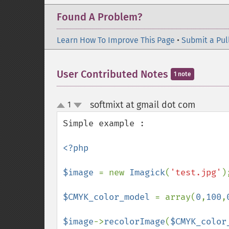
Found A Problem?
Learn How To Improve This Page
•
Submit a Pul
User Contributed Notes
1 note
softmixt at gmail dot com
1
¶
up
down
Simple example :

<?php

$image 
= new 
Imagick
(
'test.jpg'
);
$CMYK_color_model 
= array(
0
,
100
,
$image
->
recolorImage
(
$CMYK_color