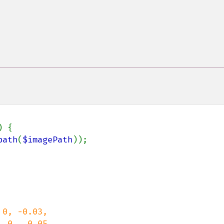
) {

path
(
$imagePath
));

0, -0.03,

 0,  0.05,
