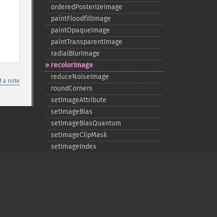
orderedPosterizeImage
paintFloodfillImage
paintOpaqueImage
paintTransparentImage
radialBlurImage
recolorImage
reduceNoiseImage
 a note
roundCorners
setImageAttribute
setImageBias
setImageBiasQuantum
setImageClipMask
setImageIndex
setImageMatteColor
setImageOpacity
transformImage