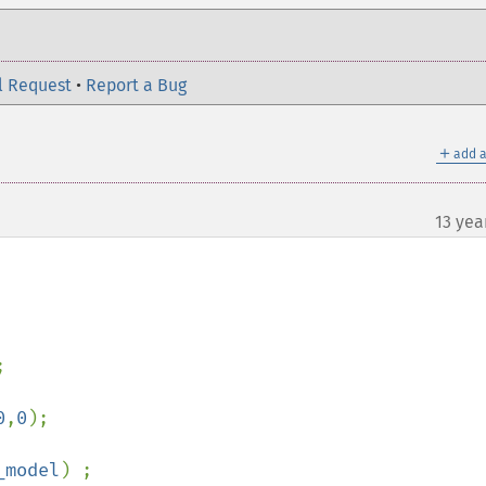
l Request
•
Report a Bug
＋
add a
13 yea


0
,
0
);

_model
) ;
