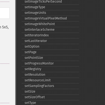
setImageTicksPerSecond
setImageType
setImageUnits
setImageVirtualPixelMethod
setImageWhitePoint
n 5x5,
setInterlaceScheme
setIteratorIndex
setLastIterator
setOption
setPage
setPointSize
setProgressMonitor
setRegistry
setResolution
setResourceLimit
setSamplingFactors
setSize
setSizeOffset
setType