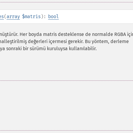
es
(
array
$matris
):
bool
dönüştürür. Her boyda matris desteklense de normalde RGBA içi
rmalleştirilmiş değerleri içermesi gerekir. Bu yöntem, derleme
a sonraki bir sürümü kuruluysa kullanılabilir.