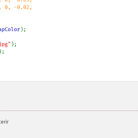
 0, -0.02,

apColor
);

jpg"
);

;

erir