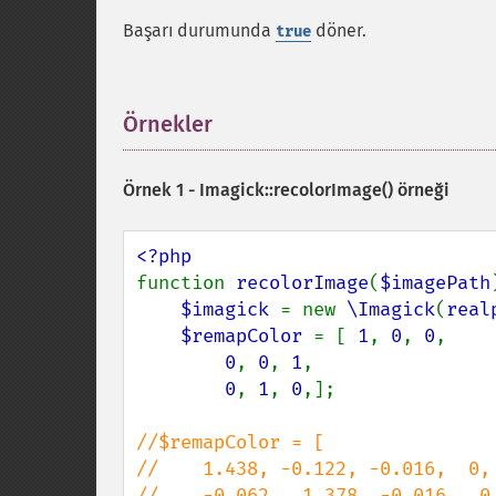
Başarı durumunda
döner.
true
Örnekler
¶
Örnek 1 -
Imagick::recolorImage()
örneği
function 
recolorImage
(
$imagePath
$imagick 
= new 
\Imagick
(
real
$remapColor 
= [ 
1
, 
0
, 
0
,

0
, 
0
, 
1
,

0
, 
1
, 
0
,];

//$remapColor = [

//    1.438, -0.122, -0.016,  0, 
//    -0.062,  1.378, -0.016,  0,