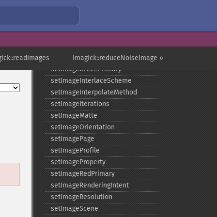
setImageExtent
setImageFilename
setImageFormat
setImageGamma
setImageGravity
gick::readimages
Imagick::reduceNoiseImage »
setImageGreenPrimary
setImageInterlaceScheme
setImageInterpolateMethod
setImageIterations
setImageMatte
setImageOrientation
setImagePage
setImageProfile
setImageProperty
setImageRedPrimary
setImageRenderingIntent
setImageResolution
setImageScene