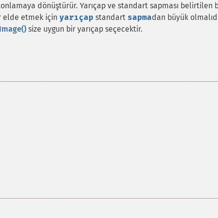
 tonlamaya dönüştürür. Yarıçap ve standart sapması belirtilen b
ar elde etmek için
yarıçap
standart
sapma
dan büyük olmalıdı
Image()
size uygun bir yarıçap seçecektir.