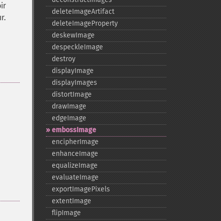
ir
deleteImageArtifact
r.
deleteImageProperty
deskewImage
despeckleImage
destroy
displayImage
displayImages
distortImage
drawImage
edgeImage
embossImage
encipherImage
enhanceImage
equalizeImage
evaluateImage
exportImagePixels
extentImage
flipImage