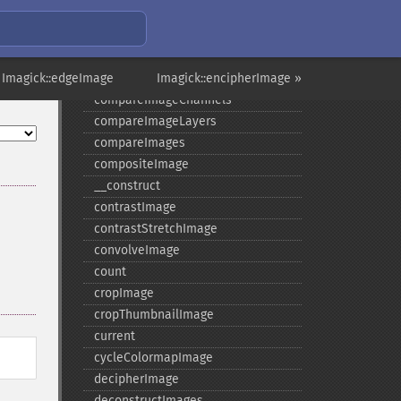
colorizeImage
colorMatrixImage
combineImages
 Imagick::edgeImage
commentImage
Imagick::encipherImage »
compareImageChannels
compareImageLayers
compareImages
compositeImage
_​_​construct
contrastImage
contrastStretchImage
convolveImage
count
cropImage
cropThumbnailImage
current
cycleColormapImage
decipherImage
deconstructImages