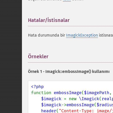
Hatalar/İstisnalar
¶
Hata durumunda bir
ImagickException
istisnası
Örnekler
¶
Örnek 1 -
Imagick::embossImage()
kullanımı
function 
embossImage
(
$imagePath
,
$imagick 
= new 
\Imagick
(
real
$imagick
->
embossImage
(
$radiu
header
(
"Content-Type: image/