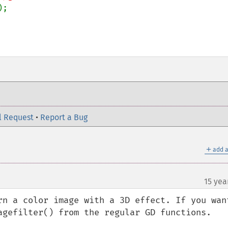
;

l Request
•
Report a Bug
＋
add a
15 yea
rn a color image with a 3D effect. If you want
agefilter() from the regular GD functions. 
