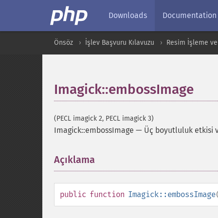
Downloads
Documentation
Önsöz
İşlev Başvuru Kılavuzu
Resim İşleme ve
Imagick::embossImage
(PECL imagick 2, PECL imagick 3)
Imagick::embossImage
—
Üç boyutluluk etkisi
Açıklama
¶
public
function
Imagick::embossImage