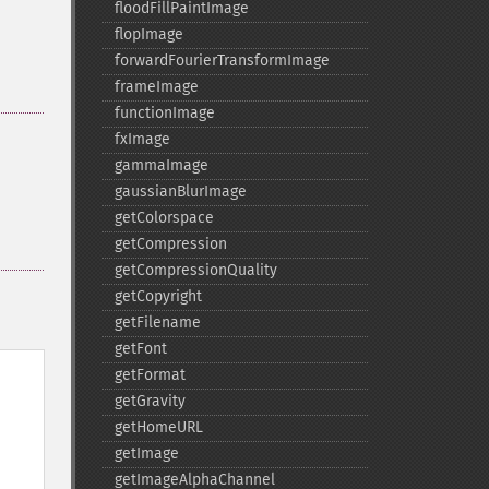
floodFillPaintImage
flopImage
forwardFourierTransformImage
frameImage
functionImage
fxImage
gammaImage
gaussianBlurImage
getColorspace
getCompression
getCompressionQuality
getCopyright
getFilename
getFont
getFormat
getGravity
getHomeURL
getImage
getImageAlphaChannel