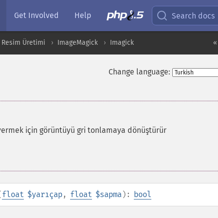
Get Involved
Help
Search docs
 Resim Üretimi
ImageMagick
Imagick
«
Change language:
 vermek için görüntüyü gri tonlamaya dönüştürür
(
float
$yarıçap
,
float
$sapma
):
bool