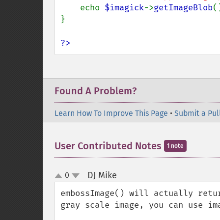
    echo 
$imagick
->
getImageBlob
()
}

?>
Found A Problem?
Learn How To Improve This Page
•
Submit a Pul
User Contributed Notes
1 note
DJ Mike
0
¶
up
down
embossImage() will actually retu
gray scale image, you can use im