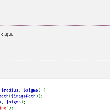
 oluşur.
 
$radius
, 
$sigma
) {

path
(
$imagePath
));

s
, 
$sigma
);

jpg"
);
