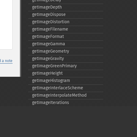
getImageDepth
getImageDispose
getImageDistortion
getImageFilename
getImageFormat
getImageGamma
getImageGeometry
getImageGravity
 a note
getImageGreenPrimary
getImageHeight
getImageHistogram
getImageInterlaceScheme
getImageInterpolateMethod
getImageIterations
getImageLength
getImageMimeType
getImageOrientation
getImagePage