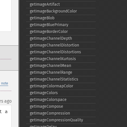
getImageArtifact
getImageBackgroundColor
getImageBlob
getImageBluePrimary
getImageBorderColor
getImageChannelDepth
getImageChannelDistortion
getImageChannelDistortions
getImageChannelKurtosis
getImageChannelMean
getImageChannelRange
getImageChannelStatistics
 note
getImageColormapColor
getImageColors
getImageColorspace
rs ago
getImageCompose
 a 
getImageCompression
getImageCompressionQuality
getImageDelay