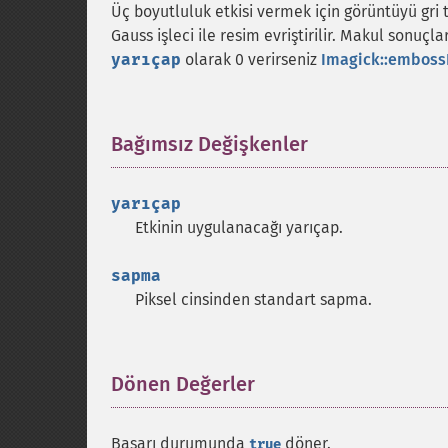
Üç boyutluluk etkisi vermek için görüntüyü gri
Gauss işleci ile resim evriştirilir. Makul sonuçl
yarıçap
olarak 0 verirseniz
Imagick::emboss
Bağımsız Değişkenler
¶
yarıçap
Etkinin uygulanacağı yarıçap.
sapma
Piksel cinsinden standart sapma.
Dönen Değerler
¶
Başarı durumunda
döner.
true