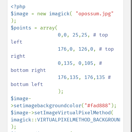
<?php 

$image 
= new 
imagick
( 
"opossum.jpg" 
$points 
= array( 

0
,
0
, 
25
,
25
, 
# top 
left  

176
,
0
, 
126
,
0
, 
# top 
right

0
,
135
, 
0
,
105
, 
# 
bottom right 

176
,
135
, 
176
,
135 
# 
bottum left

$image
-
>
setimagebackgroundcolor
(
"#fad888"
$image
->
setImageVirtualPixelMethod
( 
imagick
::
VIRTUALPIXELMETHOD_BACKGROUND 