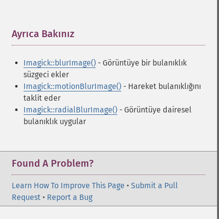
Ayrıca Bakınız
¶
Imagick::blurImage()
- Görüntüye bir bulanıklık
süzgeci ekler
Imagick::motionBlurImage()
- Hareket bulanıklığını
taklit eder
Imagick::radialBlurImage()
- Görüntüye dairesel
bulanıklık uygular
Found A Problem?
Learn How To Improve This Page
•
Submit a Pull
Request
•
Report a Bug