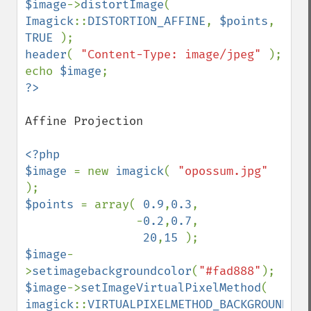
$image
->
distortImage
(  
Imagick
::
DISTORTION_AFFINE
, 
$points
, 
TRUE 
header
( 
"Content-Type: image/jpeg" 
); 

echo 
$image
Affine Projection

<?php 

$image 
= new 
imagick
( 
"opossum.jpg" 
$points 
= array( 
0.9
,
0.3
,

                -
0.2
,
0.7
,

20
,
15 
$image
-
>
setimagebackgroundcolor
(
"#fad888"
$image
->
setImageVirtualPixelMethod
( 
imagick
::
VIRTUALPIXELMETHOD_BACKGROUND 