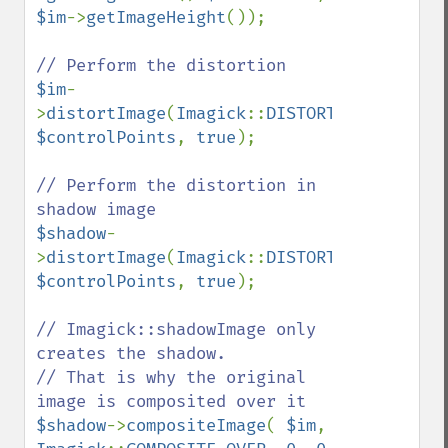
$im
->
getImageHeight
());

$im
-
>
distortImage
(
Imagick
::
DISTORTION_PERSPEC
$controlPoints
, 
true
);

// Perform the distortion in 
$shadow
-
>
distortImage
(
Imagick
::
DISTORTION_PERSPEC
$controlPoints
, 
true
);

// Imagick::shadowImage only 
creates the shadow.

// That is why the original 
$shadow
->
compositeImage
( 
$im
, 