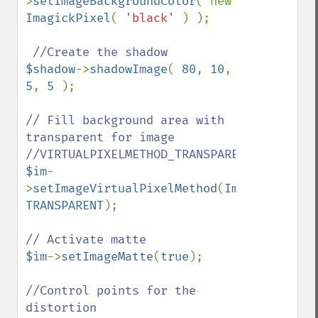
>
setImageBackgroundColor
( new 
ImagickPixel
( 
'black' 
) );

$shadow
->
shadowImage
( 
80
, 
10
, 
5
, 
5 
);

// Fill background area with 
transparent for image

$im
-
>
setImageVirtualPixelMethod
(
Imagick
::
VIRT
TRANSPARENT
);

$im
->
setImageMatte
(
true
);

//Control points for the 