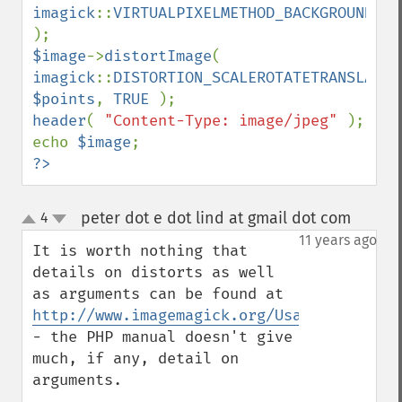
imagick
::
VIRTUALPIXELMETHOD_BACKGROUND 
$image
->
distortImage
( 
imagick
::
DISTORTION_SCALEROTATETRANSLATE
$points
, 
TRUE 
header
( 
"Content-Type: image/jpeg" 
); 

echo 
$image
?>
peter dot e dot lind at gmail dot com
4
¶
up
down
11 years ago
It is worth nothing that 
details on distorts as well 
as arguments can be found at 
http://www.imagemagick.org/Usage/distorts
- the PHP manual doesn't give 
much, if any, detail on 
arguments.
