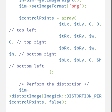
$h
=
$im
->
getImageHeight
();

$im
->
setImageFormat
(
'png'
);

$controlPoints 
= array(

$tLx
, 
$tLy
, 
0
, 
0
,  
// top left

$tRx
, 
$tRy
, 
$w
, 
0
, 
// top right

$bRx
, 
$bRy
, 
$w
, 
$h
, 
// bottom right

$bLx
, 
$bLy
, 
0
, 
$h 
// bottom left

);

/* Perform the distortion */

$im
-
>
distortImage
(
Imagick
::
DISTORTION_PERSPEC
$controlPoints
, 
false
);
