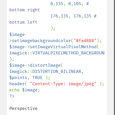
0
,
135
, 
0
,
105
, 
# 
bottom right 

176
,
135
, 
176
,
135 
# 
bottum left

$image
-
>
setimagebackgroundcolor
(
"#fad888"
$image
->
setImageVirtualPixelMethod
( 
imagick
::
VIRTUALPIXELMETHOD_BACKGROUND 
$image
->
distortImage
( 
Imagick
::
DISTORTION_BILINEAR
, 
$points
, 
TRUE 
header
( 
"Content-Type: image/jpeg" 
); 

echo 
$image
Perspective
