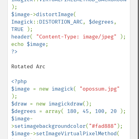
$image
->
distortImage
( 
Imagick
::
DISTORTION_ARC
, 
$degrees
, 
TRUE 
header
( 
"Content-Type: image/jpeg" 
); 

echo 
$image
Rotated Arc

<?php 

$image 
= new 
imagick
( 
"opossum.jpg" 
$draw 
= new 
imagickdraw
$degrees 
= array( 
180
, 
45
, 
100
, 
20 
$image
-
>
setimagebackgroundcolor
(
"#fad888"
$image
->
setImageVirtualPixelMethod
( 