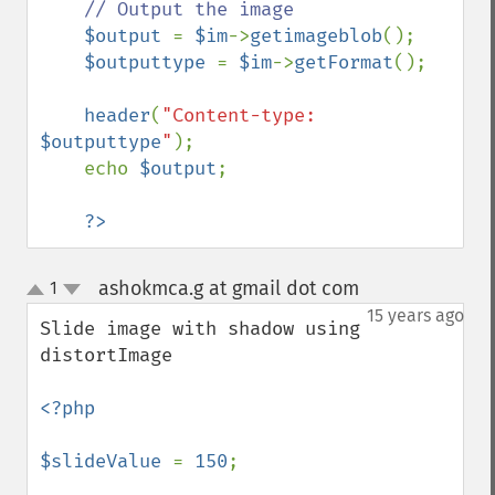
// Output the image

$output 
= 
$im
->
getimageblob
();

$outputtype 
= 
$im
->
getFormat
();

header
(
"Content-type: 
$outputtype
"
);

    echo 
$output
;

?>
ashokmca.g at gmail dot com
1
¶
up
down
15 years ago
Slide image with shadow using 
distortImage

<?php

$slideValue 
= 
150
;
