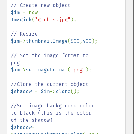
$im 
= new 
Imagick
(
"grnhrs.jpg"
);

$im
->
thumbnailImage
(
500
,
400
);

// Set the image format to 
$im
->
setImageFormat
(
'png'
);

$shadow 
= 
$im
->
clone
();

//Set image background color 
to black (this is the color 
$shadow
-