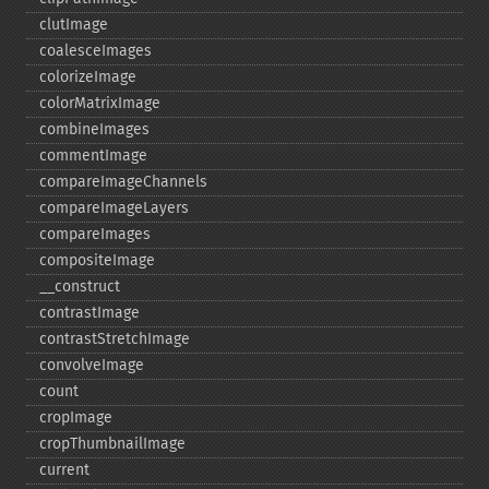
clutImage
coalesceImages
colorizeImage
colorMatrixImage
combineImages
commentImage
compareImageChannels
compareImageLayers
compareImages
compositeImage
_​_​construct
contrastImage
contrastStretchImage
convolveImage
count
cropImage
cropThumbnailImage
current