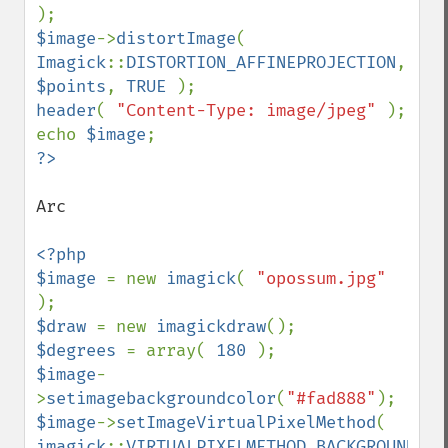
$image
->
distortImage
( 
Imagick
::
DISTORTION_AFFINEPROJECTION
, 
$points
, 
TRUE 
header
( 
"Content-Type: image/jpeg" 
); 

echo 
$image
Arc

<?php 

$image 
= new 
imagick
( 
"opossum.jpg" 
$draw 
= new 
imagickdraw
$degrees 
= array( 
180 
$image
-
>
setimagebackgroundcolor
(
"#fad888"
$image
->
setImageVirtualPixelMethod
( 
imagick
::
VIRTUALPIXELMETHOD_BACKGROUND 