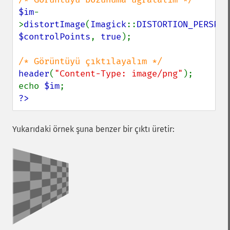
$im
-
>
distortImage
(
Imagick
::
DISTORTION_PERSPEC
$controlPoints
, 
true
);

header
(
"Content-Type: image/png"
);

echo 
$im
?>
Yukarıdaki örnek şuna benzer bir çıktı üretir: