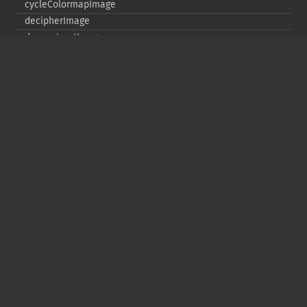
cycleColormapImage
decipherImage
deconstructImages
deleteImageArtifact
deleteImageProperty
deskewImage
despeckleImage
destroy
displayImage
displayImages
distortImage
drawImage
edgeImage
embossImage
encipherImage
enhanceImage
equalizeImage
evaluateImage
exportImagePixels