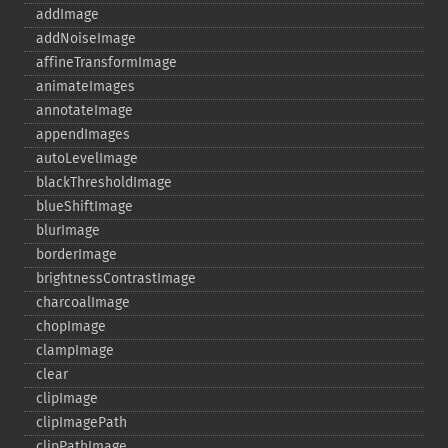
addImage
addNoiseImage
affineTransformImage
animateImages
annotateImage
appendImages
autoLevelImage
blackThresholdImage
blueShiftImage
blurImage
borderImage
brightnessContrastImage
charcoalImage
chopImage
clampImage
clear
clipImage
clipImagePath
clipPathImage