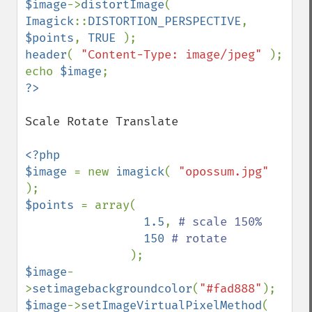
$image
->
distortImage
( 
Imagick
::
DISTORTION_PERSPECTIVE
, 
$points
, 
TRUE 
header
( 
"Content-Type: image/jpeg" 
); 

echo 
$image
Scale Rotate Translate

<?php 

$image 
= new 
imagick
( 
"opossum.jpg" 
$points 
= array( 

1.5
, 
# scale 150%

150 
# rotate

$image
-
>
setimagebackgroundcolor
(
"#fad888"
$image
->
setImageVirtualPixelMethod
( 