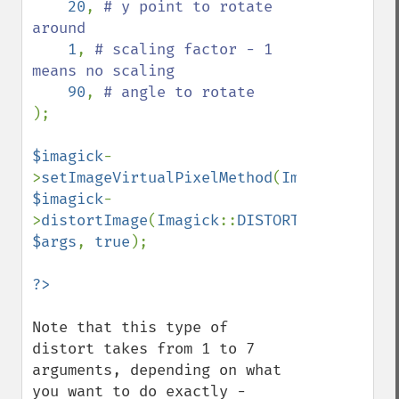
20
, 
# y point to rotate 
around

1
, 
# scaling factor - 1 
means no scaling

90
, 
);

$imagick
-
>
setImageVirtualPixelMethod
(
Imagick
::
VIRT
$imagick
-
>
distortImage
(
Imagick
::
DISTORTION_SCALERO
$args
, 
true
);

Note that this type of 
distort takes from 1 to 7 
arguments, depending on what 
you want to do exactly - 