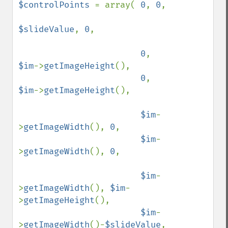
$controlPoints 
= array( 
0
, 
0
,

$slideValue
, 
0
,

0
, 
$im
->
getImageHeight
(),

0
, 
$im
->
getImageHeight
(),

$im
-
>
getImageWidth
(), 
0
,

$im
-
>
getImageWidth
(), 
0
,

$im
-
>
getImageWidth
(), 
$im
-
>
getImageHeight
(),

$im
-
>
getImageWidth
()-
$slideValue
, 