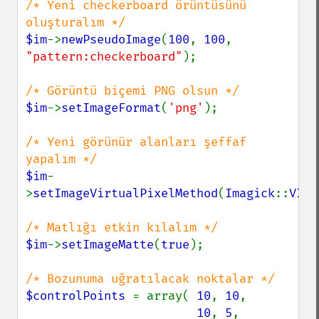
/* Yeni checkerboard örüntüsünü 
$im
->
newPseudoImage
(
100
, 
100
, 
"pattern:checkerboard"
);

$im
->
setImageFormat
(
'png'
);

/* Yeni görünür alanları şeffaf 
$im
-
>
setImageVirtualPixelMethod
(
Imagick
::
VIRT
$im
->
setImageMatte
(
true
);

$controlPoints 
= array( 
10
, 
10
,

10
, 
5
,
