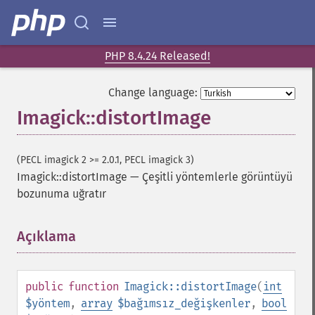
PHP 8.4.24 Released!
Change language:
Imagick::distortImage
(PECL imagick 2 >= 2.0.1, PECL imagick 3)
Imagick::distortImage
—
Çeşitli yöntemlerle görüntüyü
bozunuma uğratır
Açıklama
¶
public
function
Imagick::distortImage
(
int
$yöntem
,
array
$bağımsız_değişkenler
,
bool