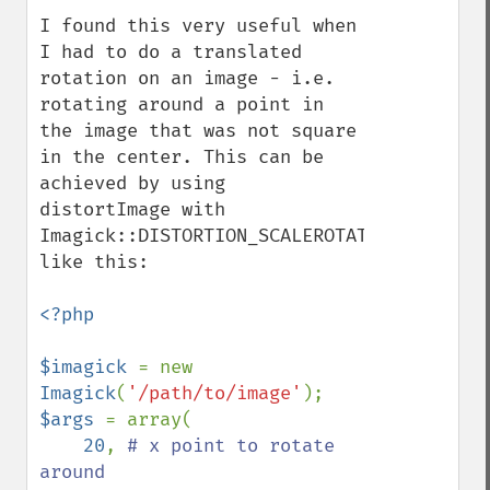
I found this very useful when 
I had to do a translated 
rotation on an image - i.e. 
rotating around a point in 
the image that was not square 
in the center. This can be 
achieved by using 
distortImage with 
Imagick::DISTORTION_SCALEROTATETRANSLATE 
like this:

<?php

$imagick 
= new 
Imagick
(
'/path/to/image'
$args 
= array(

20
, 
# x point to rotate 
around
