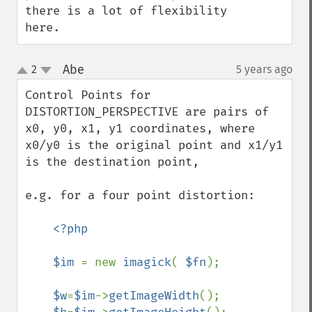
there is a lot of flexibility 
here.
Abe
2
5 years ago
¶
up
down
Control Points for 
DISTORTION_PERSPECTIVE are pairs of 
x0, y0, x1, y1 coordinates, where 
x0/y0 is the original point and x1/y1 
is the destination point, 

e.g. for a four point distortion:

<?php 

    $im 
= new 
imagick
( 
$fn
); 

$w
=
$im
->
getImageWidth
();
