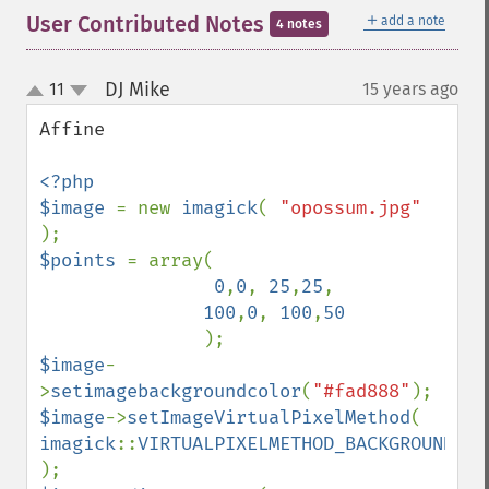
＋
User Contributed Notes
add a note
4 notes
DJ Mike
11
15 years ago
¶
up
down
Affine

<?php 

$image 
= new 
imagick
( 
"opossum.jpg" 
$points 
= array( 

0
,
0
, 
25
,
25
,   

100
,
0
, 
100
,
50 

$image
-
>
setimagebackgroundcolor
(
"#fad888"
$image
->
setImageVirtualPixelMethod
( 
imagick
::
VIRTUALPIXELMETHOD_BACKGROUND 