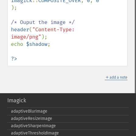
Imagick
::
COMPOSITE_OVER
, 
0
, 
0 
);

header
(
"Content-Type: 
image/png"
);

echo 
$shadow
;

?>
＋
add a note
Imagick
adaptiveBlurImage
adaptiveResizeImage
adaptiveSharpenImage
adaptiveThresholdImage