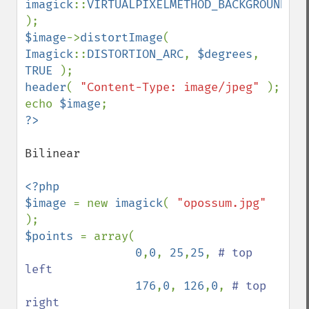
imagick
::
VIRTUALPIXELMETHOD_BACKGROUND 
$image
->
distortImage
( 
Imagick
::
DISTORTION_ARC
, 
$degrees
, 
TRUE 
header
( 
"Content-Type: image/jpeg" 
); 

echo 
$image
Bilinear

<?php 

$image 
= new 
imagick
( 
"opossum.jpg" 
$points 
= array( 

0
,
0
, 
25
,
25
, 
# top 
left  

176
,
0
, 
126
,
0
, 
# top 
right
