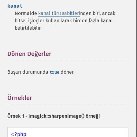
getNumberImages
kanal
getOption
Normalde
kanal türü sabitleri
nden biri, ancak
getPackageName
bitsel işleçler kullanılarak birden fazla kanal
getPage
belirtilebilir.
getPixelIterator
getPixelRegionIterator
getPointSize
getQuantum
Dönen Değerler
¶
getQuantumDepth
getQuantumRange
Başarı durumunda
döner.
true
getRegistry
getReleaseDate
getResource
getResourceLimit
Örnekler
¶
getSamplingFactors
getSize
Örnek 1 -
Imagick::sharpenImage()
örneği
getSizeOffset
getVersion
haldClutImage