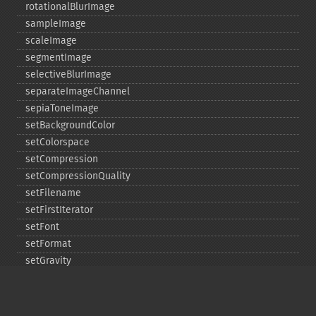
rotationalBlurImage
sampleImage
scaleImage
segmentImage
selectiveBlurImage
separateImageChannel
sepiaToneImage
setBackgroundColor
setColorspace
setCompression
setCompressionQuality
setFilename
setFirstIterator
setFont
setFormat
setGravity
setImage
setImageAlphaChannel
setImageArtifact