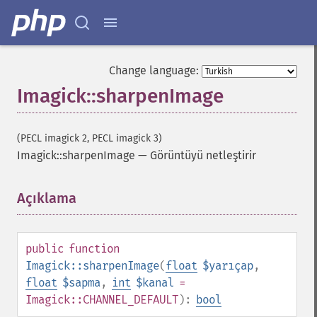
getImageDistortion
getImageFilename
getImageFormat
getImageGamma
Change language:
getImageGeometry
Imagick::sharpenImage
getImageGravity
getImageGreenPrimary
getImageHeight
(PECL imagick 2, PECL imagick 3)
getImageHistogram
Imagick::sharpenImage
—
Görüntüyü netleştirir
getImageInterlaceScheme
getImageInterpolateMethod
getImageIterations
Açıklama
¶
getImageLength
getImageMimeType
getImageOrientation
public
function
getImagePage
Imagick::sharpenImage
(
float
$yarıçap
,
getImagePixelColor
float
$sapma
,
int
$kanal
=
getImageProfile
Imagick::CHANNEL_DEFAULT
):
bool
getImageProfiles