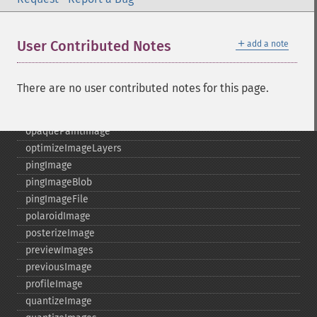
motionBlurImage
negateImage
＋
User Contributed Notes
add a note
newImage
newPseudoImage
nextImage
There are no user contributed notes for this page.
normalizeImage
oilPaintImage
opaquePaintImage
optimizeImageLayers
pingImage
pingImageBlob
pingImageFile
polaroidImage
posterizeImage
previewImages
previousImage
profileImage
quantizeImage