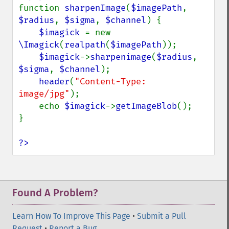
hasNextImage
function 
sharpenImage
(
$imagePath
, 
hasPreviousImage
$radius
, 
$sigma
, 
$channel
) {

identifyFormat
$imagick 
= new 
identifyImage
\Imagick
(
realpath
(
$imagePath
));

implodeImage
$imagick
->
sharpenimage
(
$radius
, 
importImagePixels
$sigma
, 
$channel
);

inverseFourierTransformImage
header
(
"Content-Type: 
labelImage
image/jpg"
);

levelImage
    echo 
$imagick
->
getImageBlob
();

linearStretchImage
}

liquidRescaleImage
listRegistry
?>
magnifyImage
mergeImageLayers
minifyImage
modulateImage
Found A Problem?
montageImage
morphImages
Learn How To Improve This Page
•
Submit a Pull
morphology
Request
•
Report a Bug