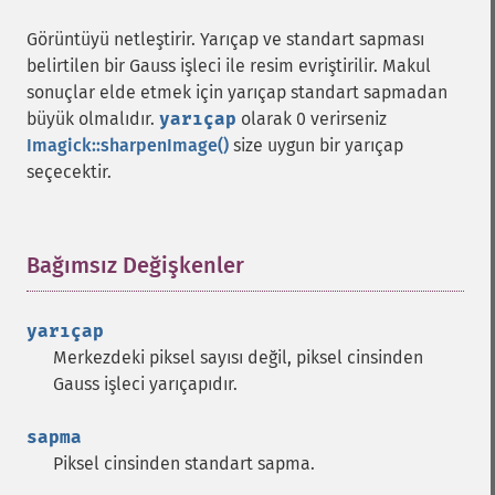
getImageProperties
Görüntüyü netleştirir. Yarıçap ve standart sapması
getImageProperty
belirtilen bir Gauss işleci ile resim evriştirilir. Makul
getImageRedPrimary
sonuçlar elde etmek için yarıçap standart sapmadan
getImageRegion
büyük olmalıdır.
yarıçap
olarak 0 verirseniz
getImageRenderingIntent
Imagick::sharpenImage()
size uygun bir yarıçap
getImageResolution
seçecektir.
getImagesBlob
getImageScene
getImageSignature
getImageTicksPerSecond
Bağımsız Değişkenler
¶
getImageTotalInkDensity
getImageType
yarıçap
getImageUnits
Merkezdeki piksel sayısı değil, piksel cinsinden
getImageVirtualPixelMethod
Gauss işleci yarıçapıdır.
getImageWhitePoint
getImageWidth
sapma
getInterlaceScheme
Piksel cinsinden standart sapma.
getIteratorIndex