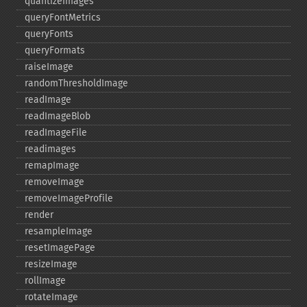
quantizeImages
queryFontMetrics
queryFonts
queryFormats
raiseImage
randomThresholdImage
readImage
readImageBlob
readImageFile
readimages
remapImage
removeImage
removeImageProfile
render
resampleImage
resetImagePage
resizeImage
rollImage
rotateImage