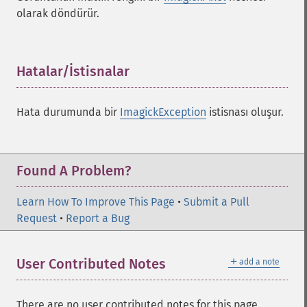
setImageArtifact
olarak döndürür.
setImageBackgroundColor
setImageBluePrimary
setImageBorderColor
Hatalar/İstisnalar
¶
setImageChannelDepth
setImageColormapColor
setImageColorspace
Hata durumunda bir
ImagickException
istisnası oluşur.
setImageCompose
setImageCompression
setImageCompressionQuality
Found A Problem?
setImageDelay
setImageDepth
Learn How To Improve This Page
setImageDispose
•
Submit a Pull
Request
setImageExtent
•
Report a Bug
setImageFilename
setImageFormat
＋
User Contributed Notes
add a note
setImageGamma
setImageGravity
setImageGreenPrimary
There are no user contributed notes for this page.