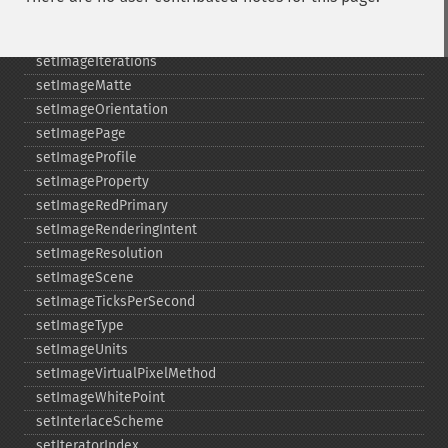
setImageInterlaceScheme
setImageInterpolateMethod
setImageIterations
setImageMatte
setImageOrientation
setImagePage
setImageProfile
setImageProperty
setImageRedPrimary
setImageRenderingIntent
setImageResolution
setImageScene
setImageTicksPerSecond
setImageType
setImageUnits
setImageVirtualPixelMethod
setImageWhitePoint
setInterlaceScheme
setIteratorIndex