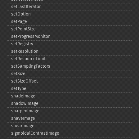
setLastIterator
setOption
setPage
setPointSize
setProgressMonitor
setRegistry
setResolution
setResourceLimit
setSamplingFactors
setSize
setSizeOffset
setType
shadeImage
shadowImage
sharpenImage
shaveImage
shearImage
sigmoidalContrastImage