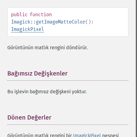
rotationalBlurImage
sampleImage
public
function
scaleImage
Imagick::getImageMatteColor
():
segmentImage
ImagickPixel
selectiveBlurImage
separateImageChannel
Görüntünün matlık rengini döndürür.
sepiaToneImage
setBackgroundColor
setColorspace
Bağımsız Değişkenler
¶
setCompression
setCompressionQuality
setFilename
Bu işlevin bağımsız değişkeni yoktur.
setFirstIterator
setFont
setFormat
Dönen Değerler
¶
setGravity
setImage
setImageAlphaChannel
Görüntünün matlık rengini bir
ImagickPixel
nesnesi