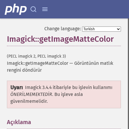
quantizeImages
queryFontMetrics
queryFonts
queryFormats
Change language:
raiseImage
Imagick::getImageMatteColor
randomThresholdImage
readImage
readImageBlob
(PECL imagick 2, PECL imagick 3)
readImageFile
Imagick::getImageMatteColor
—
Görüntünün matlık
readimages
rengini döndürür
remapImage
removeImage
Uyarı
removeImageProfile
Imagick 3.4.4 itibariyle bu işlevin kullanımı
render
ÖNERİLMEMEKTEDİR
. Bu işleve asla
resampleImage
güvenilmemelidir.
resetImagePage
resizeImage
Açıklama
¶
rollImage
rotateImage