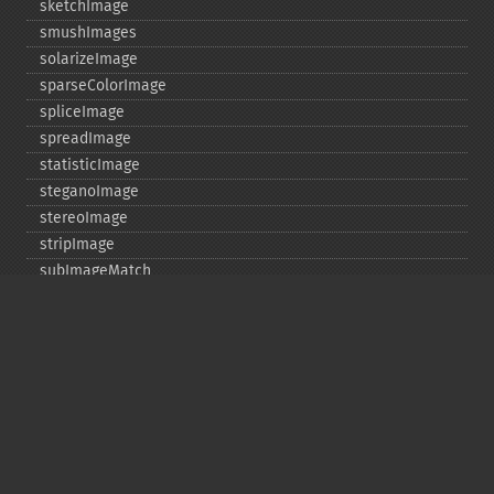
sketchImage
smushImages
solarizeImage
sparseColorImage
spliceImage
spreadImage
statisticImage
steganoImage
stereoImage
stripImage
subImageMatch
swirlImage
textureImage
thresholdImage
thumbnailImage
tintImage
_​_​toString
transformImageColorspace
transparentPaintImage